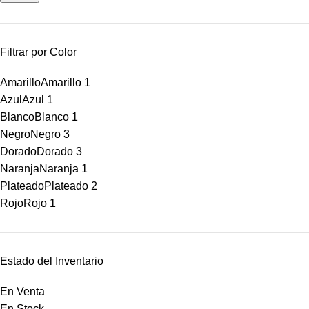
Filtrar por Color
Amarillo
Amarillo
1
Azul
Azul
1
Blanco
Blanco
1
Negro
Negro
3
Dorado
Dorado
3
Naranja
Naranja
1
Plateado
Plateado
2
Rojo
Rojo
1
Estado del Inventario
En Venta
En Stock