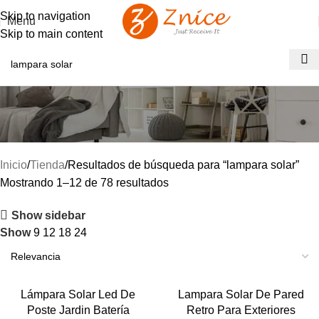
Skip to navigation
Menu
Skip to main content
Resultados de búsqueda: “lampara
solar”
Inicio
Tienda
Resultados de búsqueda para “lampara solar”
Mostrando 1–12 de 78 resultados
Show sidebar
Show
9
12
18
24
-50%
-50%
Lámpara Solar Led De
Lampara Solar De Pared
Poste Jardin Batería
Retro Para Exteriores
NUEVO
NUEVO