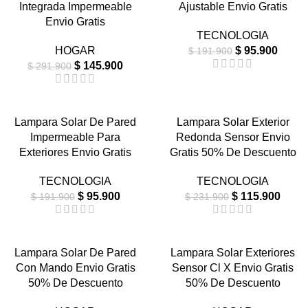
Integrada Impermeable
Ajustable Envio Gratis
Envio Gratis
TECNOLOGIA
HOGAR
$
95.900
$
191.900
$
145.900
$
291.900
-50%
-50%
Lampara Solar De Pared
Lampara Solar Exterior
Impermeable Para
Redonda Sensor Envio
AGOTA
NUEVO
DO
Exteriores Envio Gratis
Gratis 50% De Descuento
NUEVO
TECNOLOGIA
TECNOLOGIA
$
95.900
$
115.900
$
191.900
$
231.900
-50%
-50%
Lampara Solar De Pared
Lampara Solar Exteriores
Con Mando Envio Gratis
Sensor Cl X Envio Gratis
NUEVO
NUEVO
50% De Descuento
50% De Descuento