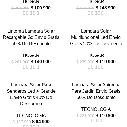
HOGAR
HOGAR
$
100.900
$
248.900
$
201.900
$
497.900
-50%
-50%
Linterna Lampara Solar
Lampara Solar
Recargable Gd Envio Gratis
Multifuncional Led Envio
NUEVO
NUEVO
50% De Descuento
Gratis 50% De Descuento
HOGAR
HOGAR
$
140.900
$
119.900
$
281.900
$
239.900
-40%
-50%
Lampara Solar Para
Lampara Solar Antorcha
Senderos Led X Grande
Para Jardin Envio Gratis
AGOTA
NUEVO
DO
Envio Gratis 40% De
50% De Descuento
Descuento
NUEVO
TECNOLOGIA
TECNOLOGIA
$
110.900
$
221.900
$
94.900
$
157.900