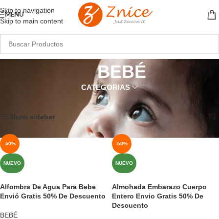
Skip to navigation
MENU
Skip to main content
BEBÉ
CATEGORIAS
Inicio
BEBÉ
Mostrando 1–12 de 191 resultados
Show sidebar
-50%
-50%
NUEVO
NUEVO
Alfombra De Agua Para Bebe
Almohada Embarazo Cuerpo
Envió Gratis 50% De Descuento
Entero Envio Gratis 50% De
Descuento
BEBÉ