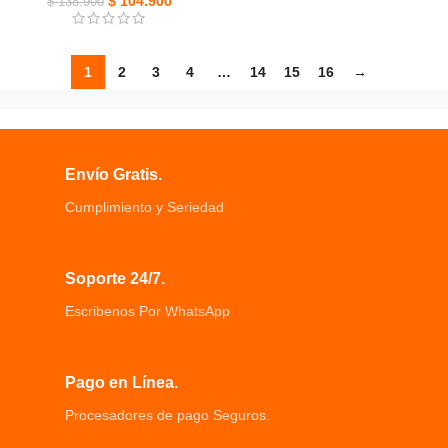
$
104.900
$
138.900
1
2
3
4
…
14
15
16
→
Envío Gratis.
Cumplimiento y Seriedad
Soporte 24/7.
Escribenos Por WhatsApp
Pago en Línea.
Procesadores de pago Seguros.