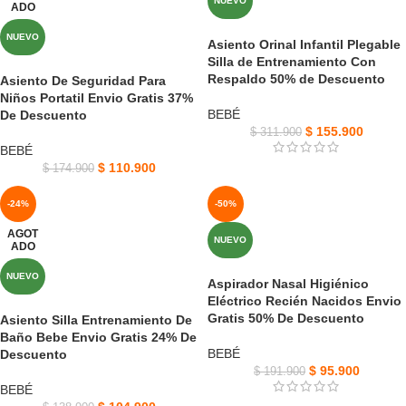
NUEVO
ADO
NUEVO
Asiento Orinal Infantil Plegable
Silla de Entrenamiento Con
Respaldo 50% de Descuento
Asiento De Seguridad Para
Niños Portatil Envio Gratis 37%
BEBÉ
De Descuento
$
155.900
$
311.900
BEBÉ
$
110.900
$
174.900
-24%
-50%
AGOT
NUEVO
ADO
NUEVO
Aspirador Nasal Higiénico
Eléctrico Recién Nacidos Envio
Gratis 50% De Descuento
Asiento Silla Entrenamiento De
Baño Bebe Envio Gratis 24% De
BEBÉ
Descuento
$
95.900
$
191.900
BEBÉ