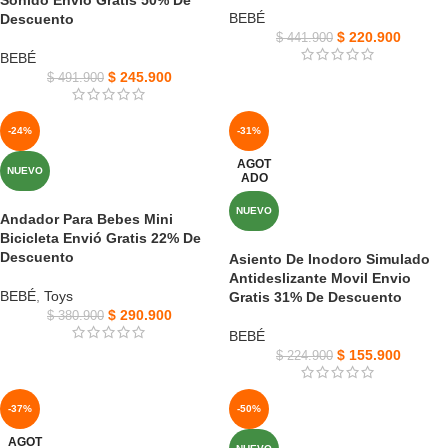
Sonido Envió Gratis 50% De
BEBÉ
Descuento
$
220.900
$
441.900
BEBÉ
$
245.900
$
491.900
-24%
-31%
AGOT
NUEVO
ADO
NUEVO
Andador Para Bebes Mini
Bicicleta Envió Gratis 22% De
Descuento
Asiento De Inodoro Simulado
Antideslizante Movil Envio
BEBÉ
,
Toys
Gratis 31% De Descuento
$
290.900
$
380.900
BEBÉ
$
155.900
$
224.900
-37%
-50%
AGOT