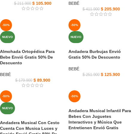
$
105.900
BEBÉ
$
211.900
$
205.900
$
411.900
-50%
-50%
NUEVO
NUEVO
Almohada Ortopédica Para
Andadera Burbujas Envió
Bebe Envió Gratis 50% De
Gratis 50% De Descuento
Descuento
BEBÉ
BEBÉ
$
125.900
$
251.900
$
89.900
$
179.900
-50%
-50%
NUEVO
Andadera Musical Infantil Para
Bebes Con Juguetes
Interactivos y Música Que
Andadera Musical Con Cesto
Entretienen Envió Gratis
Cuenta Con Musica Luces y