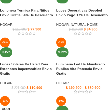
Lonchera Térmica Para Niños
Luces Decorativas Decoled
Envio Gratis 34% De Descuento
Envió Pago 17% De Descuento
HOGAR
HOGAR
,
NATURAL HOME
$
77.900
$
94.900
$
118.900
$
113.900
-50%
-53%
NUEVO
NUEVO
Luces Solares De Pared Para
Luminaria Led De Alumbrado
Exteriores Impermeables Envio
Publico Alta Potencia Envio
Gratis
Gratis
HOGAR
HOGAR
$
110.900
$
190.900
-
$
380.900
$
221.900
-33%
-50%
AGOT