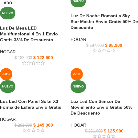
NUEVO
ADO
NUEVO
Luz De Noche Romantic Sky
Star Master Envió Gratis 50% De
Descuento
Luz De Mesa LED
Multifuncional 4 En 1 Envio
HOGAR
Gratis 33% De Descuento
$
98.900
$
197.900
HOGAR
$
122.900
$
183.900
-50%
-50%
NUEVO
NUEVO
Luz Led Con Panel Solar X3
Luz Led Con Sensor De
Forma de Esfera Envio Gratis
Movimiento Envio Gratis 50%
De Descuento
HOGAR
$
145.900
HOGAR
$
291.900
$
125.900
$
251.900