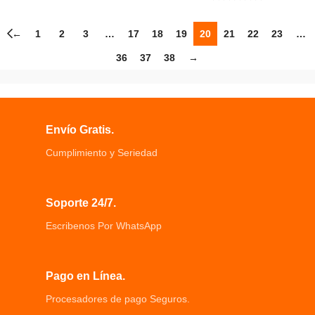
←
1
2
3
…
17
18
19
20
21
22
23
…
36
37
38
→
Envío Gratis.
Cumplimiento y Seriedad
Soporte 24/7.
Escribenos Por WhatsApp
Pago en Línea.
Procesadores de pago Seguros.