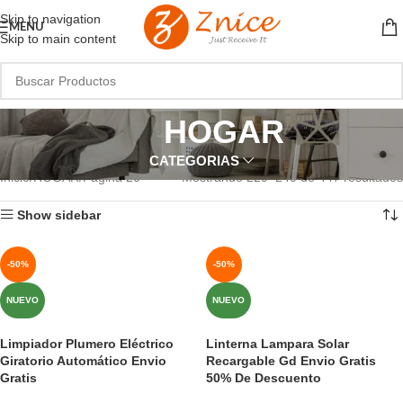
Skip to navigation
MENU
Skip to main content
HOGAR
CATEGORIAS
Inicio
HOGAR
Página 20
Mostrando 229–240 de 447 resultados
Show sidebar
-50%
-50%
NUEVO
NUEVO
Limpiador Plumero Eléctrico
Linterna Lampara Solar
Giratorio Automático Envio
Recargable Gd Envio Gratis
Gratis
50% De Descuento