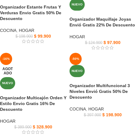
NUEVO
Organizador Estante Frutas Y
Verduras Envio Gratis 50% De
Descuento
Organizador Maquillaje Joyas
Envió Gratis 22% De Descuento
COCINA
,
HOGAR
$
99.900
$
198.900
HOGAR
$
97.900
$
124.900
-16%
-50%
AGOT
NUEVO
ADO
NUEVO
Organizador Multifuncional 3
Niveles Envió Gratis 50% De
Descuento
Organizador Multicajón Orden Y
Estilo Envio Gratis 16% De
COCINA
,
HOGAR
Descuento
$
198.900
$
397.900
HOGAR
$
328.900
$
389.900