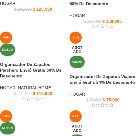
HOGAR
50% De Descuento
$
120.900
$
241.900
HOGAR
$
108.900
$
217.900
-50%
-24%
AGOT
NUEVO
ADO
NUEVO
Organizador De Zapatos
Perchero Envió Gratis 50% De
Descuento
Organizador De Zapatos Viajero
Envió Gratis 24% De Descuento
HOGAR
,
NATURAL HOME
$
110.900
$
221.900
HOGAR
$
75.900
$
99.900
-50%
-22%
AGOT
NUEVO
ADO