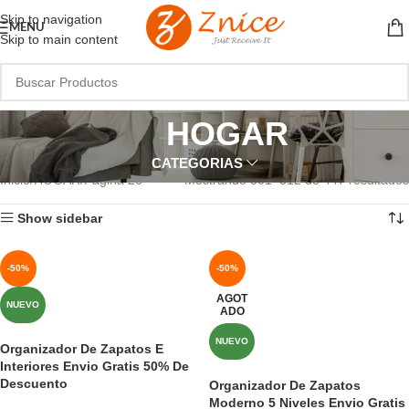
Skip to navigation
MENU
Skip to main content
HOGAR
CATEGORIAS
Inicio
HOGAR
Página 26
Mostrando 301–312 de 447 resultados
Show sidebar
-50%
-50%
AGOT
NUEVO
ADO
NUEVO
Organizador De Zapatos E
Interiores Envio Gratis 50% De
Descuento
Organizador De Zapatos
Moderno 5 Niveles Envio Gratis