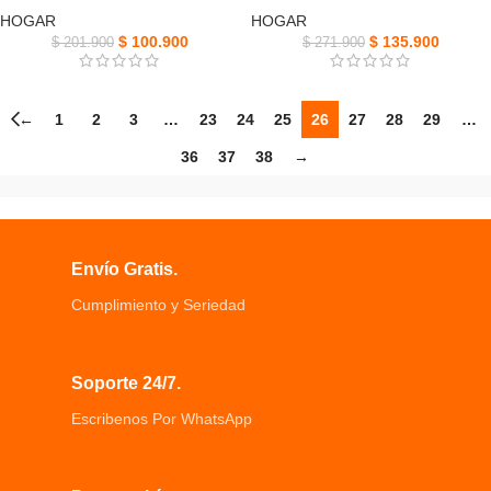
HOGAR
HOGAR
$
100.900
$
135.900
$
201.900
$
271.900
←
1
2
3
…
23
24
25
26
27
28
29
…
36
37
38
→
Envío Gratis.
Cumplimiento y Seriedad
Soporte 24/7.
Escribenos Por WhatsApp