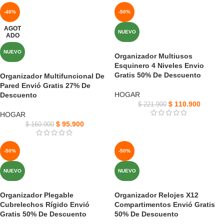
-40%
-50%
AGOT
NUEVO
ADO
NUEVO
Organizador Multiusos
Esquinero 4 Niveles Envio
Gratis 50% De Descuento
Organizador Multifuncional De
Pared Envió Gratis 27% De
HOGAR
Descuento
$
110.900
$
221.900
HOGAR
$
95.900
$
160.900
-50%
-50%
NUEVO
NUEVO
Organizador Plegable
Organizador Relojes X12
Cubrelechos Rígido Envió
Compartimentos Envió Gratis
Gratis 50% De Descuento
50% De Descuento