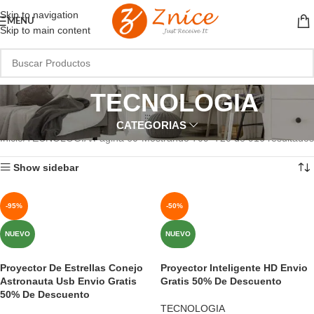
Skip to navigation
MENU
Skip to main content
TECNOLOGIA
CATEGORIAS
Inicio
TECNOLOGIA
Página 60
Mostrando 709–720 de 916 resultados
Show sidebar
-95%
-50%
NUEVO
NUEVO
Proyector De Estrellas Conejo
Proyector Inteligente HD Envio
Astronauta Usb Envio Gratis
Gratis 50% De Descuento
50% De Descuento
TECNOLOGIA