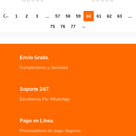
←
1
2
3
…
57
58
59
60
61
62
63
…
75
76
77
→
Envío Gratis.
Cumplimiento y Seriedad
Soporte 24/7.
Escribenos Por WhatsApp
Pago en Línea.
Procesadores de pago Seguros.