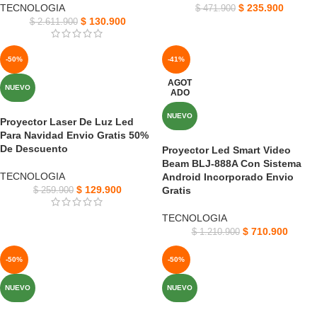
TECNOLOGIA
$
235.900
$
471.900
$
130.900
$
2.611.900
-50%
-41%
AGOT
NUEVO
ADO
NUEVO
Proyector Laser De Luz Led
Para Navidad Envio Gratis 50%
De Descuento
Proyector Led Smart Video
Beam BLJ-888A Con Sistema
TECNOLOGIA
Android Incorporado Envio
$
129.900
Gratis
$
259.900
TECNOLOGIA
$
710.900
$
1.210.900
-50%
-50%
NUEVO
NUEVO