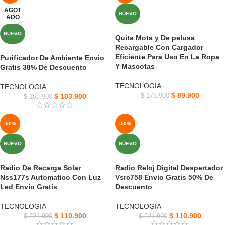
AGOT
NUEVO
ADO
NUEVO
Quita Mota y De pelusa
Recargable Con Cargador
Eficiente Para Uso En La Ropa
Purificador De Ambiente Envio
Y Mascotas
Gratis 38% De Descuento
TECNOLOGIA
TECNOLOGIA
$
89.900
$
103.900
$
178.900
$
168.900
-50%
-50%
NUEVO
NUEVO
Radio De Recarga Solar
Radio Reloj Digital Despertador
Nss177s Automatico Con Luz
Vsrc758 Envio Gratis 50% De
Led Envio Gratis
Descuento
TECNOLOGIA
TECNOLOGIA
$
110.900
$
110.900
$
221.900
$
221.900