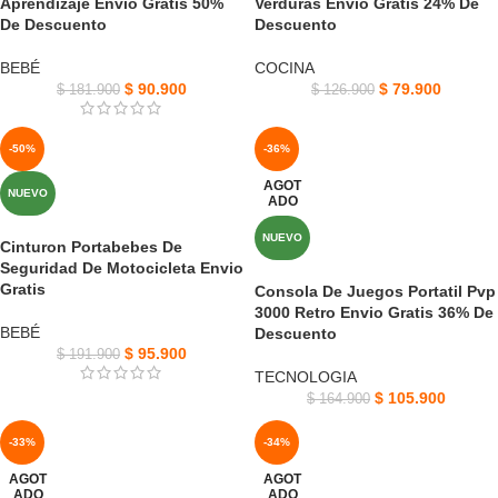
Aprendizaje Envió Gratis 50%
Verduras Envio Gratis 24% De
De Descuento
Descuento
BEBÉ
COCINA
$
90.900
$
79.900
$
181.900
$
126.900
-50%
-36%
AGOT
NUEVO
ADO
NUEVO
Cinturon Portabebes De
Seguridad De Motocicleta Envio
Gratis
Consola De Juegos Portatil Pvp
3000 Retro Envio Gratis 36% De
BEBÉ
Descuento
$
95.900
$
191.900
TECNOLOGIA
$
105.900
$
164.900
-33%
-34%
AGOT
AGOT
ADO
ADO