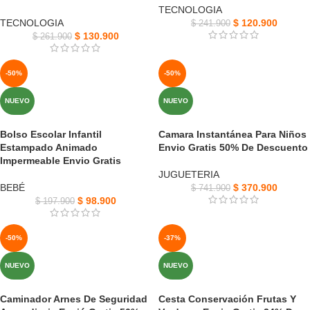
TECNOLOGIA
TECNOLOGIA
$
120.900
$
241.900
$
130.900
$
261.900
-50%
-50%
NUEVO
NUEVO
Bolso Escolar Infantil
Camara Instantánea Para Niños
Estampado Animado
Envio Gratis 50% De Descuento
Impermeable Envio Gratis
JUGUETERIA
BEBÉ
$
370.900
$
741.900
$
98.900
$
197.900
-50%
-37%
NUEVO
NUEVO
Caminador Arnes De Seguridad
Cesta Conservación Frutas Y