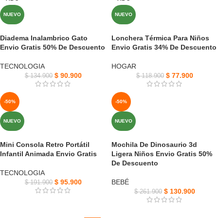
NUEVO
NUEVO
Diadema Inalambrico Gato
Lonchera Térmica Para Niños
Envio Gratis 50% De Descuento
Envio Gratis 34% De Descuento
TECNOLOGIA
HOGAR
$
90.900
$
77.900
$
134.900
$
118.900
-50%
-50%
NUEVO
NUEVO
Mini Consola Retro Portátil
Mochila De Dinosaurio 3d
Infantil Animada Envio Gratis
Ligera Niños Envio Gratis 50%
De Descuento
TECNOLOGIA
$
95.900
BEBÉ
$
191.900
$
130.900
$
261.900