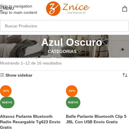
Skip to navigation
MENU
Skip to main content
Azul Oscuro
CATEGORIAS
Inicio
Productos etiquetados “Azul Oscuro”
Mostrando 1–12 de 16 resultados
Show sidebar
-50%
-50%
NUEVO
NUEVO
Altavoz Parlante Bluetooth
Bafle Parlante Bluetooth Clip 5
Radio Recargable Tg623 Envio
JBL Con USB Envio Gratis
Gratis