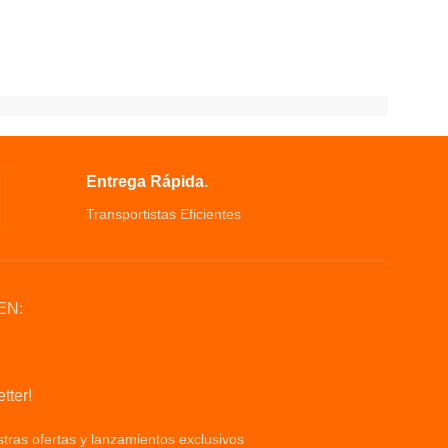
Entrega Rápida.
Transportistas Eficientes
EN:
tter!
tras ofertas y lanzamientos exclusivos
Privacy