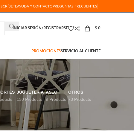
USCRÍBETE
AYUDA Y CONTACTO
PREGUNTAS FRECUENTES
INICIAR SESIÓN/REGISTRARSE
$
0
PROMOCIONES
SERVICIO AL CLIENTE
PORTES
JUGUETERIA
ASEO
OTROS
oducts
130 Products
9 Products
73 Products
18
24