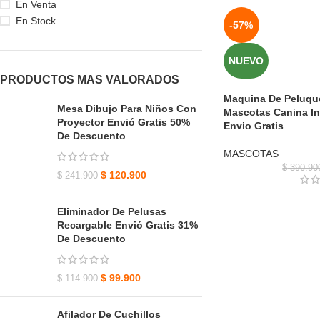
En Venta
En Stock
-57%
NUEVO
PRODUCTOS MAS VALORADOS
Maquina De Peluque
Mesa Dibujo Para Niños Con
Mascotas Canina In
Proyector Envió Gratis 50%
Envio Gratis
De Descuento
MASCOTAS
$
390.90
$
120.900
$
241.900
Eliminador De Pelusas
Recargable Envió Gratis 31%
De Descuento
$
99.900
$
114.900
Afilador De Cuchillos