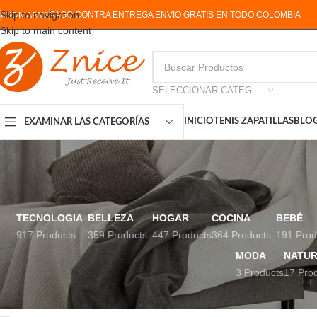
Skip to navigation
PAGO CONTRA ENTREGA ENVIO GRATIS EN TODO COLOMBIA
IDIOMA
PAIS
Skip to main content
SELECCIONAR CATEGORIA
INICIO
TENIS ZAPATILLAS
BLO
EXAMINAR LAS CATEGORÍAS
TECNOLOGIA
BELLEZA
HOGAR
COCINA
BEBÉ
917 Products
359 Products
447 Products
364 Products
191 Prod
MODA
NATUR
3 Products
17 Pro
ESTADO DEL INVENTARIO
Inicio
Productos etiq