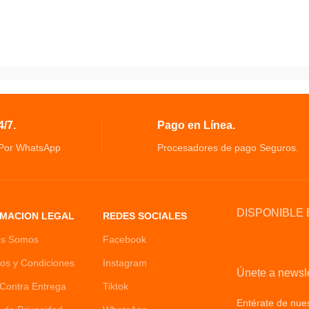
/7.
Pago en Línea.
 Por WhatsApp
Procesadores de pago Seguros.
DISPONIBLE 
MACION LEGAL
REDES SOCIALES
es Somos
Facebook
os y Condiciones
Instagram
Únete a newsle
Contra Entrega
Tiktok
Entérate de nues