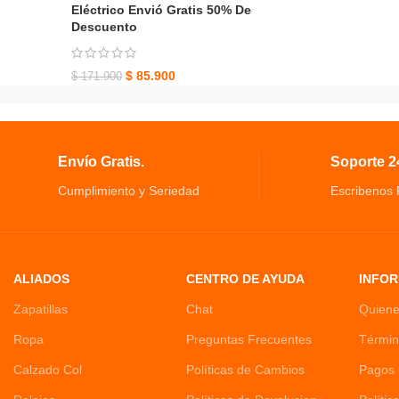
Eléctrico Envió Gratis 50% De
Descuento
$
85.900
$
171.900
Envío Gratis.
Soporte 24
Cumplimiento y Seriedad
Escribenos
ALIADOS
CENTRO DE AYUDA
INFOR
Zapatillas
Chat
Quien
Ropa
Preguntas Frecuentes
Términ
Calzado Col
Políticas de Cambios
Pagos 