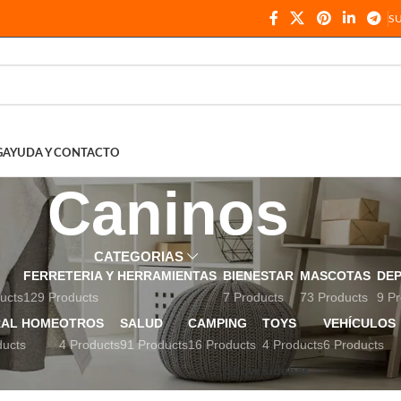
S
G
AYUDA Y CONTACTO
Caninos
CATEGORIAS
FERRETERIA Y HERRAMIENTAS
BIENESTAR
MASCOTAS
DE
ucts
129 Products
7 Products
73 Products
9 Pr
AL HOME
OTROS
SALUD
CAMPING
TOYS
VEHÍCULOS
ducts
4 Products
91 Products
16 Products
4 Products
6 Products
uetados “Caninos”
Show sidebar
Show
9
12