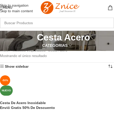
Skip to navigation
MENU
Skip to main content
Cesta Acero
CATEGORIAS
Inicio
Productos etiquetados “Cesta Acero”
Mostrando el único resultado
Show sidebar
-50%
NUEVO
Cesta De Acero Inoxidable
Envió Gratis 50% De Descuento