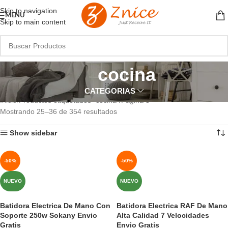
Skip to navigation
MENU
Skip to main content
cocina
CATEGORIAS
Inicio
Productos etiquetados “cocina”
Página 3
Mostrando 25–36 de 354 resultados
Show sidebar
-50%
-50%
NUEVO
NUEVO
Batidora Electrica De Mano Con
Batidora Electrica RAF De Mano
Soporte 250w Sokany Envio
Alta Calidad 7 Velocidades
Gratis
Envio Gratis