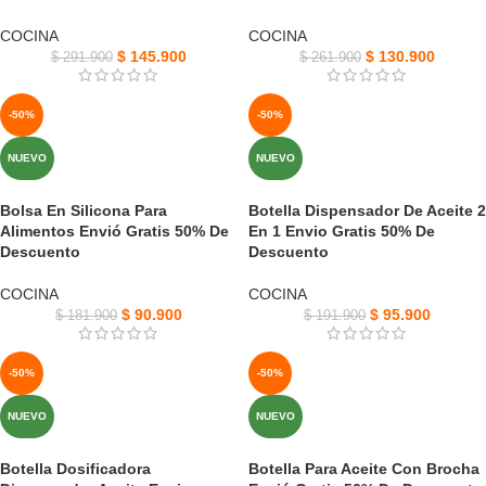
COCINA
COCINA
$
145.900
$
130.900
$
291.900
$
261.900
-50%
-50%
NUEVO
NUEVO
Bolsa En Silicona Para
Botella Dispensador De Aceite 2
Alimentos Envió Gratis 50% De
En 1 Envio Gratis 50% De
Descuento
Descuento
COCINA
COCINA
$
90.900
$
95.900
$
181.900
$
191.900
-50%
-50%
NUEVO
NUEVO
Botella Dosificadora
Botella Para Aceite Con Brocha