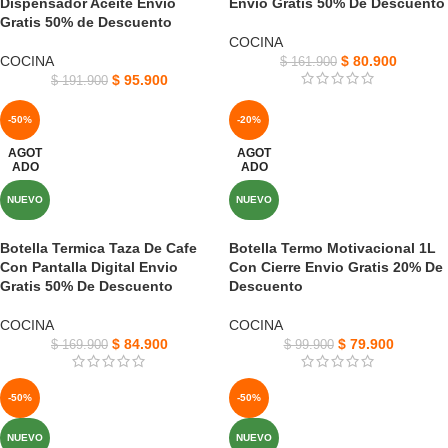
Dispensador Aceite Envio
Envió Gratis 50% De Descuento
Gratis 50% de Descuento
COCINA
COCINA
$
80.900
$
161.900
$
95.900
$
191.900
-50%
-20%
AGOT
AGOT
ADO
ADO
NUEVO
NUEVO
Botella Termica Taza De Cafe
Botella Termo Motivacional 1L
Con Pantalla Digital Envio
Con Cierre Envio Gratis 20% De
Gratis 50% De Descuento
Descuento
COCINA
COCINA
$
84.900
$
79.900
$
169.900
$
99.900
-50%
-50%
NUEVO
NUEVO