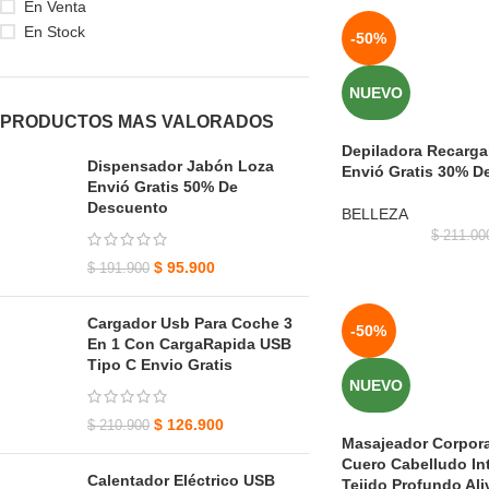
En Venta
En Stock
-50%
NUEVO
PRODUCTOS MAS VALORADOS
Depiladora Recargab
Dispensador Jabón Loza
Envió Gratis 30% D
Envió Gratis 50% De
Descuento
BELLEZA
$
211.00
$
95.900
$
191.900
Cargador Usb Para Coche 3
-50%
En 1 Con CargaRapida USB
Tipo C Envio Gratis
NUEVO
$
126.900
$
210.900
Masajeador Corpora
Cuero Cabelludo In
Calentador Eléctrico USB
Tejido Profundo Ali