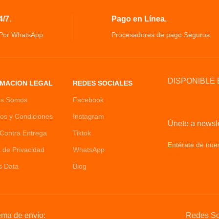
/7.
Pago en Línea.
 Por WhatsApp
Procesadores de pago Seguros.
DISPONIBLE 
MACION LEGAL
REDES SOCIALES
es Somos
Facebook
os y Condiciones
Instagram
Únete a newsle
Contra Entrega
Tiktok
Entérate de nues
a de Privacidad
WhatsApp
Policy
s Data
Blog
ema de envío:
Redes So