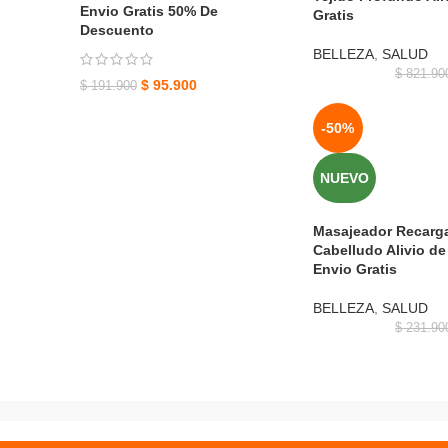
Envio Gratis 50% De
Gratis
Descuento
BELLEZA
,
SALUD
$
821.90
$
95.900
$
191.900
-50%
NUEVO
Masajeador Recarg
Cabelludo Alivio de 
Envio Gratis
BELLEZA
,
SALUD
$
231.90