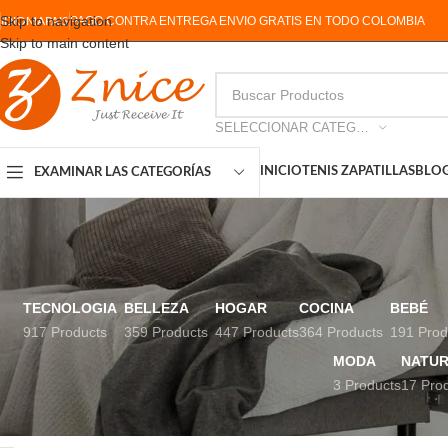
Skip to navigation
PAGO CONTRA ENTREGA ENVIO GRATIS EN TODO COLOMBIA
IDIOMA
PAIS
Skip to main content
SELECCIONAR CATEGORIA
INICIO
TENIS ZAPATILLAS
BLO
EXAMINAR LAS CATEGORÍAS
TECNOLOGIA
BELLEZA
HOGAR
COCINA
BEBÉ
917 Products
359 Products
447 Products
364 Products
191 Prod
MODA
NATUR
3 Products
17 Pro
ESTADO DEL INVENTARIO
Inicio
Productos etiq