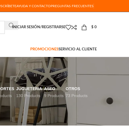
USCRÍBETE
AYUDA Y CONTACTO
PREGUNTAS FRECUENTES
INICIAR SESIÓN/REGISTRARSE
$
0
PROMOCIONES
SERVICIO AL CLIENTE
PORTES
JUGUETERIA
ASEO
OTROS
oducts
130 Products
9 Products
73 Products
18
24