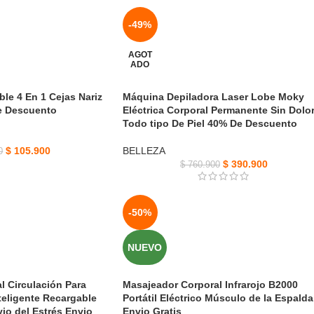
-49%
AGOT
ADO
le 4 En 1 Cejas Nariz
Máquina Depiladora Laser Lobe Moky
e Descuento
Eléctrica Corporal Permanente Sin Dolo
Todo tipo De Piel 40% De Descuento
$
105.900
BELLEZA
0
$
390.900
$
760.900
-50%
NUEVO
l Circulación Para
Masajeador Corporal Infrarojo B2000
teligente Recargable
Portátil Eléctrico Músculo de la Espalda
vio del Estrés Envio
Envio Gratis