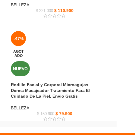
BELLEZA
$
110.900
$
221.000
-47%
AGOT
ADO
NUEVO
Rodillo Facial y Corporal Microagujas
Derma Masajeador Tratamiento Para El
Cuidado De La Piel, Envio Gratis
BELLEZA
$
79.900
$
150.900