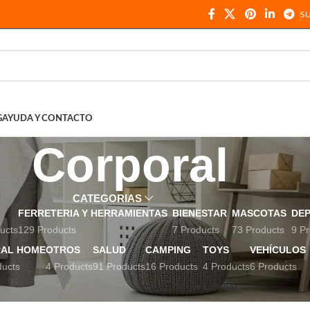
S
G
AYUDA Y CONTACTO
Corporal
CATEGORIAS
FERRETERIA Y HERRAMIENTAS
BIENESTAR
MASCOTAS
DE
ucts
129 Products
7 Products
73 Products
9 Pr
AL HOME
OTROS
SALUD
CAMPING
TOYS
VEHÍCULOS
ducts
4 Products
91 Products
16 Products
4 Products
6 Products
uetados “Corporal”
Show sidebar
Show
9
12