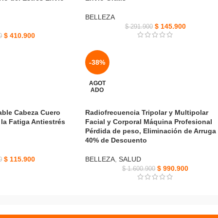
BELLEZA
$
145.900
$
291.900
$
410.900
0
-38%
AGOT
ADO
able Cabeza Cuero
Radiofrecuencia Tripolar y Multipolar
la Fatiga Antiestrés
Facial y Corporal Máquina Profesional
Pérdida de peso, Eliminación de Arruga
40% de Descuento
$
115.900
BELLEZA
,
SALUD
0
$
990.900
$
1.600.900