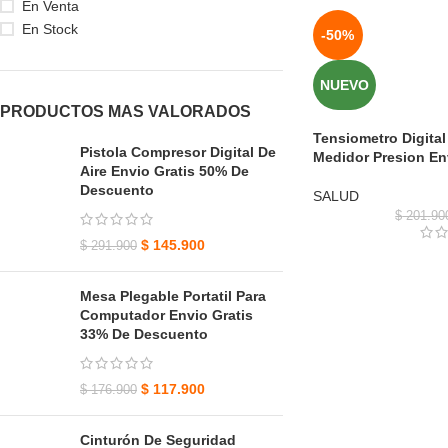
En Venta
En Stock
-50%
NUEVO
PRODUCTOS MAS VALORADOS
Tensiometro Digita
Pistola Compresor Digital De
Medidor Presion En
Aire Envio Gratis 50% De
Descuento
SALUD
$
201.90
$
145.900
$
291.900
Mesa Plegable Portatil Para
Computador Envio Gratis
33% De Descuento
$
117.900
$
176.900
Cinturón De Seguridad