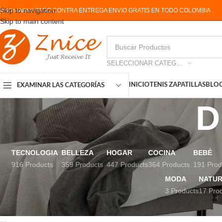
Skip to navigation
PAGO CONTRA ENTREGA ENVIO GRATIS EN TODO COLOMBIA
IDIOMA
PAIS
Skip to main content
SELECCIONAR CATEGORIA
INICIO
TENIS ZAPATILLAS
BLO
EXAMINAR LAS CATEGORÍAS
D
TECNOLOGIA
BELLEZA
HOGAR
COCINA
BEBÉ
916 Products
359 Products
447 Products
364 Products
191 Prod
MODA
NATUR
3 Products
17 Pro
ESTADO DEL INVENTARIO
Inicio
Productos etiq