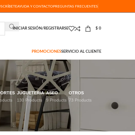
USCRÍBETE
AYUDA Y CONTACTO
PREGUNTAS FRECUENTES
INICIAR SESIÓN/REGISTRARSE
$
0
PROMOCIONES
SERVICIO AL CLIENTE
PORTES
JUGUETERIA
ASEO
OTROS
oducts
130 Products
9 Products
73 Products
18
24