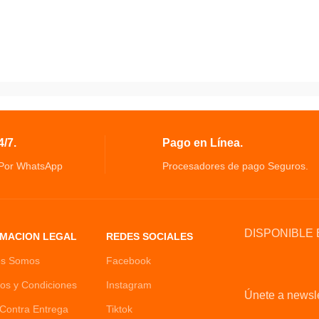
/7.
Pago en Línea.
 Por WhatsApp
Procesadores de pago Seguros.
DISPONIBLE 
MACION LEGAL
REDES SOCIALES
es Somos
Facebook
os y Condiciones
Instagram
Únete a newsle
Contra Entrega
Tiktok