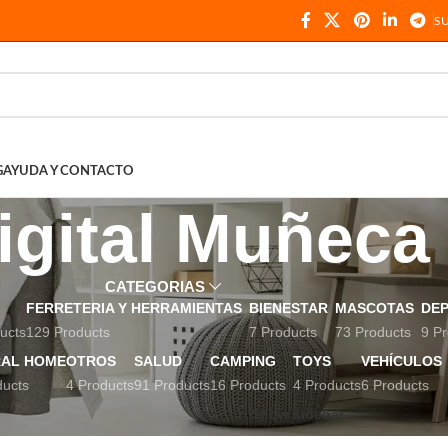
S
G
AYUDA Y CONTACTO
igital Muñeca
CATEGORIAS
FERRETERIA Y HERRAMIENTAS
BIENESTAR
MASCOTAS
DE
ucts
129 Products
7 Products
73 Products
9 Pr
AL HOME
OTROS
SALUD
CAMPING
TOYS
VEHÍCULOS
ducts
4 Products
91 Products
16 Products
4 Products
6 Products
uetados “Digital Muñeca”
Show sidebar
Show
9
12