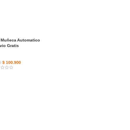
l Muñeca Automatico
vio Gratis
$
100.900
0