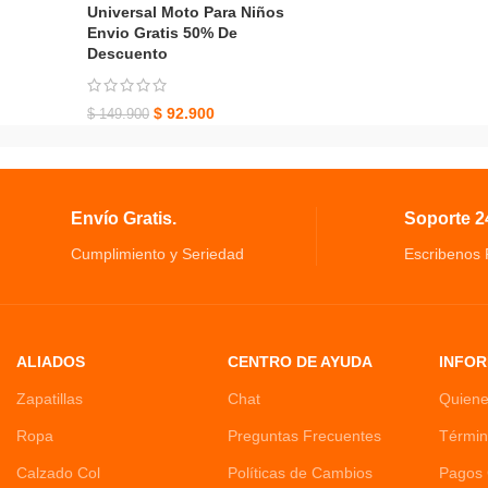
Universal Moto Para Niños
Envio Gratis 50% De
Descuento
$
92.900
$
149.900
Envío Gratis.
Soporte 24
Cumplimiento y Seriedad
Escribenos
ALIADOS
CENTRO DE AYUDA
INFOR
Zapatillas
Chat
Quien
Ropa
Preguntas Frecuentes
Términ
Calzado Col
Políticas de Cambios
Pagos 