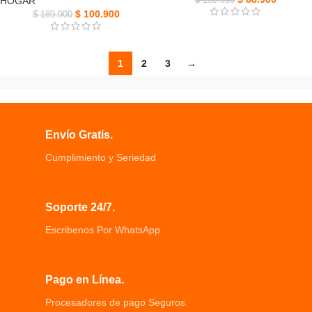
HOGAR
$
159.900
$
100.900
$
189.900
1
2
3
→
Envío Gratis.
Cumplimiento y Seriedad
Soporte 24/7.
Escribenos Por WhatsApp
Pago en Línea.
Procesadores de pago Seguros.