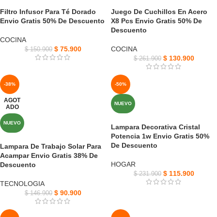
Filtro Infusor Para Té Dorado
Juego De Cuchillos En Acero
Envio Gratis 50% De Descuento
X8 Pcs Envio Gratis 50% De
Descuento
COCINA
$
75.900
COCINA
$
150.900
$
130.900
$
261.900
-38%
-50%
AGOT
NUEVO
ADO
NUEVO
Lampara Decorativa Cristal
Potencia 1w Envio Gratis 50%
De Descuento
Lampara De Trabajo Solar Para
Acampar Envio Gratis 38% De
HOGAR
Descuento
$
115.900
$
231.900
TECNOLOGIA
$
90.900
$
146.900