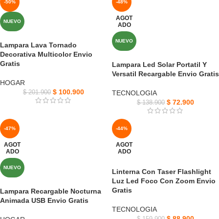
-50%
-48%
AGOT
NUEVO
ADO
NUEVO
Lampara Lava Tornado
Decorativa Multicolor Envio
Gratis
Lampara Led Solar Portatil Y
Versatil Recargable Envio Gratis
HOGAR
$
100.900
$
201.900
TECNOLOGIA
$
72.900
$
138.900
-47%
-44%
AGOT
AGOT
ADO
ADO
NUEVO
Linterna Con Taser Flashlight
Luz Led Foco Con Zoom Envio
Gratis
Lampara Recargable Nocturna
Animada USB Envio Gratis
TECNOLOGIA
$
88.900