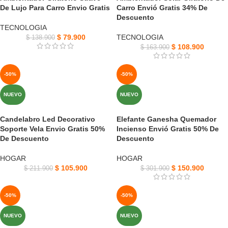
De Lujo Para Carro Envio Gratis
Carro Envió Gratis 34% De
Descuento
TECNOLOGIA
$
79.900
TECNOLOGIA
$
138.900
$
108.900
$
163.900
-50%
-50%
NUEVO
NUEVO
Candelabro Led Decorativo
Elefante Ganesha Quemador
Soporte Vela Envio Gratis 50%
Incienso Envió Gratis 50% De
De Descuento
Descuento
HOGAR
HOGAR
$
105.900
$
150.900
$
211.900
$
301.900
-50%
-50%
NUEVO
NUEVO