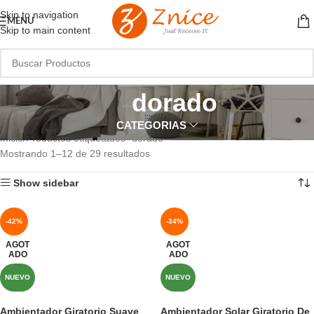
Skip to navigation
MENU
Skip to main content
dorado
CATEGORIAS
Inicio
Productos etiquetados “dorado”
Mostrando 1–12 de 29 resultados
Show sidebar
-42%
-34%
AGOT
AGOT
ADO
ADO
NUEVO
NUEVO
Ambientador Giratorio Suave
Ambientador Solar Giratorio De