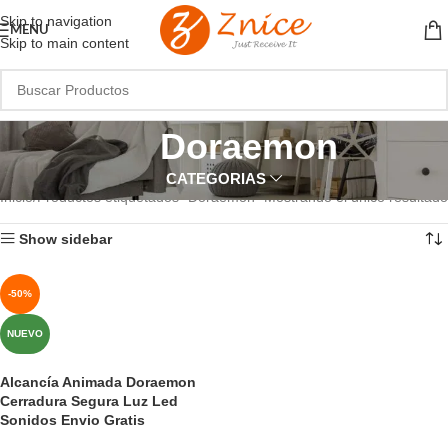
Skip to navigation
MENU
Skip to main content
Doraemon
CATEGORIAS
Inicio
Productos etiquetados “Doraemon”
Mostrando el único resultado
Show sidebar
-50%
NUEVO
Alcancía Animada Doraemon
Cerradura Segura Luz Led
Sonidos Envio Gratis