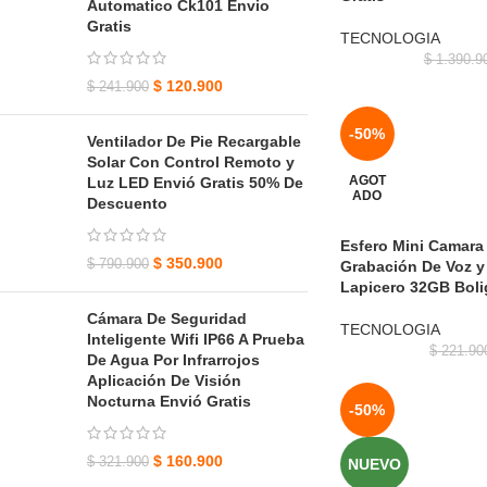
Automatico Ck101 Envio
Gratis
TECNOLOGIA
$
1.390.9
$
120.900
$
241.900
-50%
Ventilador De Pie Recargable
Solar Con Control Remoto y
AGOT
Luz LED Envió Gratis 50% De
ADO
Descuento
Esfero Mini Camara
$
350.900
$
790.900
Grabación De Voz y
Lapicero 32GB Boli
Cámara De Seguridad
TECNOLOGIA
Inteligente Wifi IP66 A Prueba
$
221.90
De Agua Por Infrarrojos
Aplicación De Visión
Nocturna Envió Gratis
-50%
$
160.900
$
321.900
NUEVO