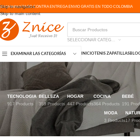
Skip to navigation
PAGO CONTRA ENTREGA ENVIO GRATIS EN TODO COLOMBIA
IDIOMA
PAIS
Skip to main content
SELECCIONAR CATEGORIA
INICIO
TENIS ZAPATILLAS
BLO
EXAMINAR LAS CATEGORÍAS
TECNOLOGIA
BELLEZA
HOGAR
COCINA
BEBÉ
917 Products
359 Products
447 Products
364 Products
191 Prod
MODA
NATUR
3 Products
17 Pro
FILTRAR POR PRECIO
Inicio
Productos etiq