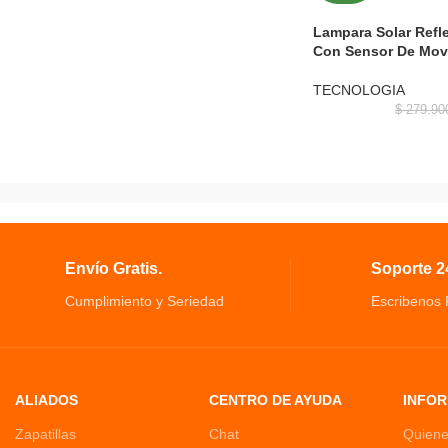
Lampara Solar Refle
Con Sensor De Movi
TECNOLOGIA
$
279.90
Envío Gratis.
Soporte 24
Cumplimiento y Seriedad
Escribenos
ALIADOS
CENTRO DE AYUDA
INFOR
Zapatillas
Chat
Quien