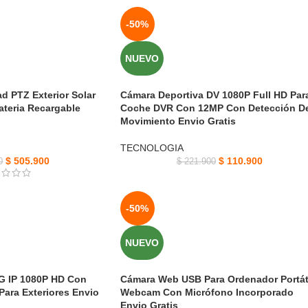
-50%
NUEVO
d PTZ Exterior Solar
Cámara Deportiva DV 1080P Full HD Par
teria Recargable
Coche DVR Con 12MP Con Detección D
Movimiento Envio Gratis
TECNOLOGIA
$
505.900
$
110.900
0
$
221.900
-50%
NUEVO
4G IP 1080P HD Con
Cámara Web USB Para Ordenador Portát
Para Exteriores Envio
Webcam Con Micrófono Incorporado
Envio Gratis