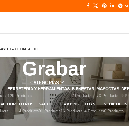
S
G
AYUDA Y CONTACTO
Grabar
CATEGORIAS
FERRETERIA Y HERRAMIENTAS
BIENESTAR
MASCOTAS
DE
ucts
129 Products
7 Products
73 Products
9 Pr
AL HOME
OTROS
SALUD
CAMPING
TOYS
VEHÍCULOS
ducts
4 Products
91 Products
16 Products
4 Products
6 Products
uetados “Grabar”
Show sidebar
Show
9
12