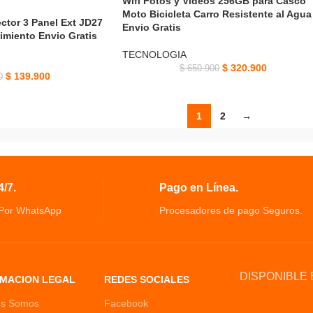
Wifi Fotos y Videos 256GB para Casco
Moto Bicicleta Carro Resistente al Agua
ctor 3 Panel Ext JD27
Envio Gratis
miento Envio Gratis
TECNOLOGIA
$
320.900
$
650.900
$
139.900
0
1
2
→
/7.
Pago en Línea.
 Por WhatsApp
Procesadores de pago Seguros.
DISPONIBLE 
MACION LEGAL
REDES SOCIALES
es Somos
Facebook