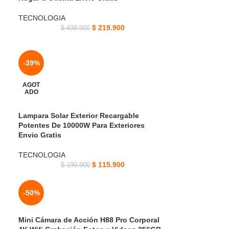
TECNOLOGIA
$
219.900
$
438.900
-39%
AGOT
ADO
Lampara Solar Exterior Recargable
Potentes De 10000W Para Exteriores
Envio Gratis
TECNOLOGIA
$
115.900
$
190.900
-50%
Mini Cámara de Acción H88 Pro Corporal