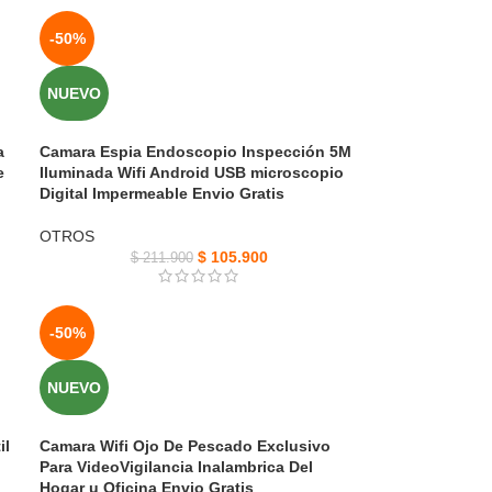
-50%
NUEVO
a
Camara Espia Endoscopio Inspección 5M
e
Iluminada Wifi Android USB microscopio
Digital Impermeable Envio Gratis
OTROS
$
105.900
$
211.900
-50%
NUEVO
il
Camara Wifi Ojo De Pescado Exclusivo
Para VideoVigilancia Inalambrica Del
Hogar u Oficina Envio Gratis