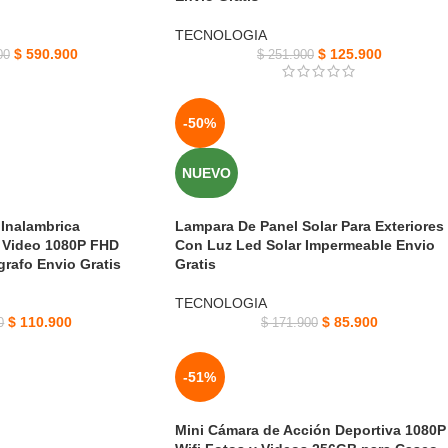
TECNOLOGIA
$
590.900
$
125.900
00
$
251.900
-50%
NUEVO
 Inalambrica
Lampara De Panel Solar Para Exteriores
 Video 1080P FHD
Con Luz Led Solar Impermeable Envio
grafo Envio Gratis
Gratis
TECNOLOGIA
$
110.900
$
85.900
0
$
171.900
-51%
Mini Cámara de Acción Deportiva 1080P