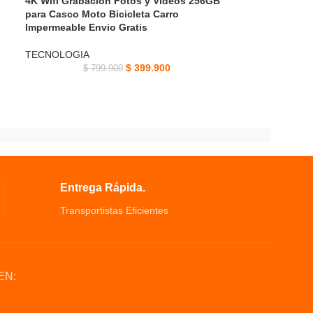
4K Wifi Grabación Fotos y Videos 256GB
para Casco Moto Bicicleta Carro
Impermeable Envio Gratis
TECNOLOGIA
$
399.900
$
799.900
Entrega Rápida.
Transportistas Eficientes
EN: