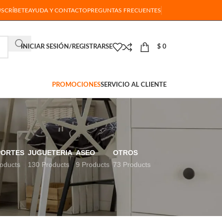
USCRÍBETE
AYUDA Y CONTACTO
PREGUNTAS FRECUENTES
INICIAR SESIÓN/REGISTRARSE
$
0
PROMOCIONES
SERVICIO AL CLIENTE
PORTES
JUGUETERIA
ASEO
OTROS
oducts
130 Products
9 Products
73 Products
18
24