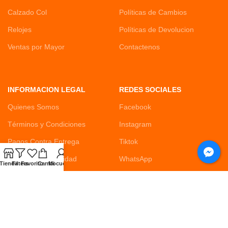
Calzado Col
Políticas de Cambios
Relojes
Políticas de Devolucion
Ventas por Mayor
Contactenos
INFORMACION LEGAL
REDES SOCIALES
Quienes Somos
Facebook
Términos y Condiciones
Instagram
Pagos Contra Entrega
Tiktok
Política de Privacidad
WhatsApp
Tienda
Filters
Favorito
Carrito
Mi cuenta
Habeas Data
Blog
DISPONIBLE EN: