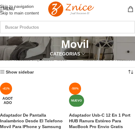
Skip to navigation
MENU
Skip to main content
Movil
CATEGORIAS
Inicio
Productos etiquetados “Movil”
Mostrando los 3 resultados
Show sidebar
-41%
-50%
AGOT
NUEVO
ADO
Adaptador De Pantalla
Adaptador Usb-C 12 En 1 Port
Inalambrico Desde El Telefono
HUB Ranura Estéreo Para
Movil Para IPhone y Samsung
MacBook Pro Envio Gratis