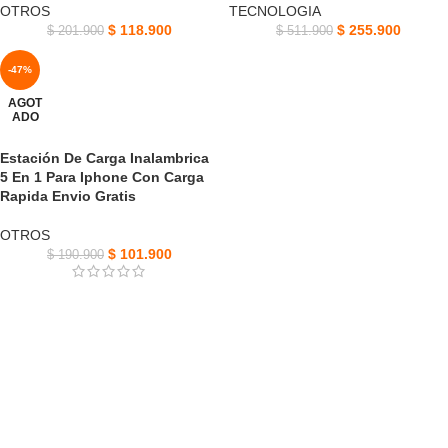
OTROS
TECNOLOGIA
$
118.900
$
255.900
$
201.900
$
511.900
-47%
AGOT
ADO
Estación De Carga Inalambrica
5 En 1 Para Iphone Con Carga
Rapida Envio Gratis
OTROS
$
101.900
$
190.900