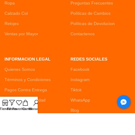
Ropa
Preguntas Frecuentes
Calzado Col
Políticas de Cambios
Relojes
Políticas de Devolucion
Ventas por Mayor
Contactenos
INFORMACION LEGAL
REDES SOCIALES
Quienes Somos
Facebook
Términos y Condiciones
Instagram
Pagos Contra Entrega
Tiktok
Política de Privacidad
WhatsApp
Tienda
Filters
Favorito
Carrito
Mi cuenta
Habeas Data
Blog
DISPONIBLE EN: