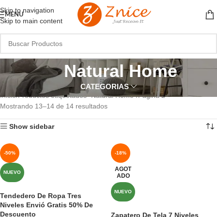
Skip to navigation
MENU
Skip to main content
Natural Home
CATEGORIAS
Inicio
Productos etiquetados “Natural Home”
Página 2
Mostrando 13–14 de 14 resultados
Show sidebar
-50%
-18%
AGOT
NUEVO
ADO
NUEVO
Tendedero De Ropa Tres
Niveles Envió Gratis 50% De
Descuento
Zapatero De Tela 7 Niveles