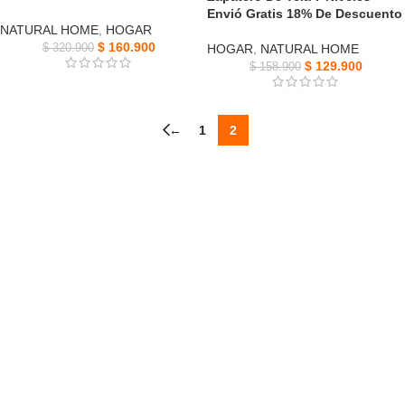
Envió Gratis 18% De Descuento
NATURAL HOME
,
HOGAR
$
160.900
$
320.900
HOGAR
,
NATURAL HOME
$
129.900
$
158.900
←
1
2