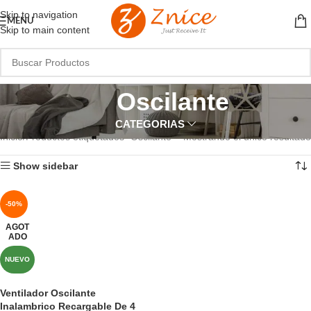
Skip to navigation
MENU
Skip to main content
Oscilante
CATEGORIAS
Inicio
Productos etiquetados “Oscilante”
Mostrando el único resultado
Show sidebar
-50%
AGOT
ADO
NUEVO
Ventilador Oscilante
Inalambrico Recargable De 4