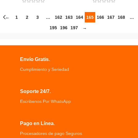
←
1
2
3
…
162
163
164
165
166
167
168
…
195
196
197
→
Envío Gratis.
Cumplimiento y Seriedad
Soporte 24/7.
Escribenos Por WhatsApp
Pago en Línea.
Procesadores de pago Seguros.