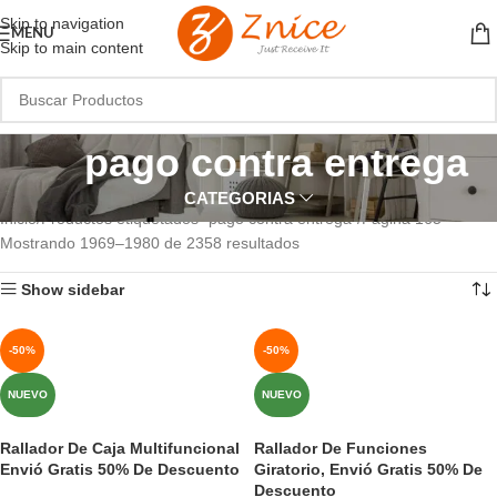
Skip to navigation
MENU
Skip to main content
pago contra entrega
CATEGORIAS
Inicio
Productos etiquetados “pago contra entrega”
Página 165
Mostrando 1969–1980 de 2358 resultados
Show sidebar
-50%
-50%
NUEVO
NUEVO
Rallador De Caja Multifuncional
Rallador De Funciones
Envió Gratis 50% De Descuento
Giratorio, Envió Gratis 50% De
Descuento