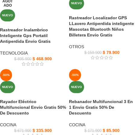
AGOT
NUEVO
ADO
NUEVO
Rastreador Localizador GPS
LLavero Antiperdida inteligente
Mascotas Bluetooth Niños
Rastreador Inalambrico
Billetera Envio Gratis
Inteligente Gps Portatil
Antiperdida Envio Gratis
OTROS
$
79.900
TECNOLOGIA
$
159.900
$
468.900
$
895.900
-50%
-50%
NUEVO
NUEVO
Rayador Eléctrico
Rebanador Multifuncional 3 En
Multifuncional Envio Gratis 50%
1 Envio Gratis 50% De
De Descuento
Descuento
COCINA
COCINA
$
335.900
$
85.900
$
671.900
$
171.900