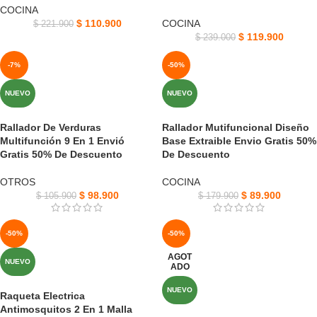
COCINA
$
110.900
COCINA
$
221.900
$
119.900
$
239.000
-7%
-50%
NUEVO
NUEVO
Rallador De Verduras
Rallador Mutifuncional Diseño
Multifunción 9 En 1 Envió
Base Extraible Envio Gratis 50%
Gratis 50% De Descuento
De Descuento
OTROS
COCINA
$
98.900
$
89.900
$
105.900
$
179.900
-50%
-50%
AGOT
NUEVO
ADO
NUEVO
Raqueta Electrica
Antimosquitos 2 En 1 Malla