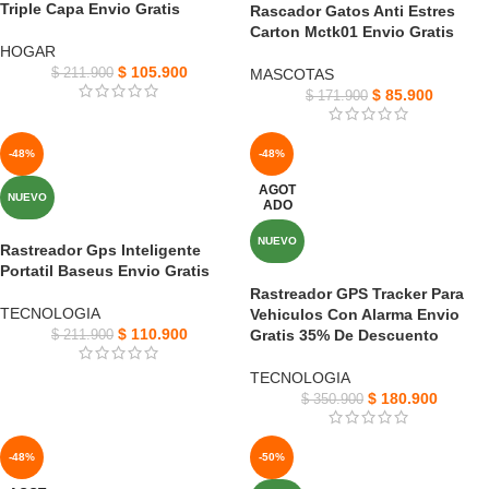
Triple Capa Envio Gratis
Rascador Gatos Anti Estres
Carton Mctk01 Envio Gratis
HOGAR
$
105.900
$
211.900
MASCOTAS
$
85.900
$
171.900
-48%
-48%
AGOT
NUEVO
ADO
NUEVO
Rastreador Gps Inteligente
Portatil Baseus Envio Gratis
Rastreador GPS Tracker Para
TECNOLOGIA
Vehiculos Con Alarma Envio
$
110.900
Gratis 35% De Descuento
$
211.900
TECNOLOGIA
$
180.900
$
350.900
-48%
-50%