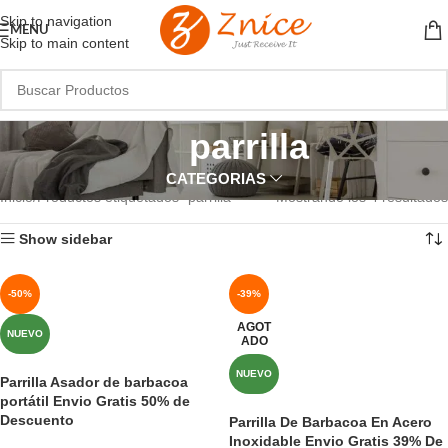
Skip to navigation
MENU
Skip to main content
parrilla
CATEGORIAS
Inicio
Productos etiquetados “parrilla”
Mostrando los 4 resultados
Show sidebar
-50%
-39%
AGOT
NUEVO
ADO
NUEVO
Parrilla Asador de barbacoa
portátil Envio Gratis 50% de
Descuento
Parrilla De Barbacoa En Acero
Inoxidable Envio Gratis 39% De