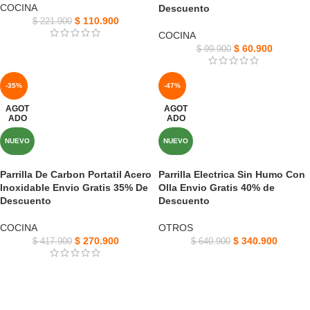
COCINA
Descuento
$
110.900
$
221.900
COCINA
$
60.900
$
99.900
-35%
-47%
AGOT
AGOT
ADO
ADO
NUEVO
NUEVO
Parrilla De Carbon Portatil Acero
Parrilla Electrica Sin Humo Con
Inoxidable Envio Gratis 35% De
Olla Envio Gratis 40% de
Descuento
Descuento
COCINA
OTROS
$
270.900
$
340.900
$
417.900
$
640.900