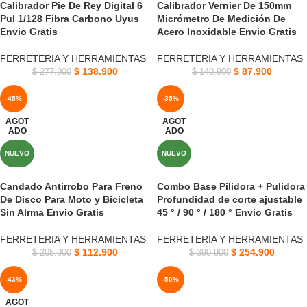
Calibrador Pie De Rey Digital 6
Calibrador Vernier De 150mm
Pul 1/128 Fibra Carbono Uyus
Micrómetro De Medición De
Envio Gratis
Acero Inoxidable Envio Gratis
FERRETERIA Y HERRAMIENTAS
FERRETERIA Y HERRAMIENTAS
$
138.900
$
87.900
$
277.900
$
140.900
-45%
-35%
AGOT
AGOT
ADO
ADO
NUEVO
NUEVO
Candado Antirrobo Para Freno
Combo Base Pilidora + Pulidora
De Disco Para Moto y Bicicleta
Profundidad de corte ajustable
Sin Alrma Envio Gratis
45 ° / 90 ° / 180 ° Envio Gratis
FERRETERIA Y HERRAMIENTAS
FERRETERIA Y HERRAMIENTAS
$
112.900
$
254.900
$
205.900
$
390.900
-43%
-50%
AGOT