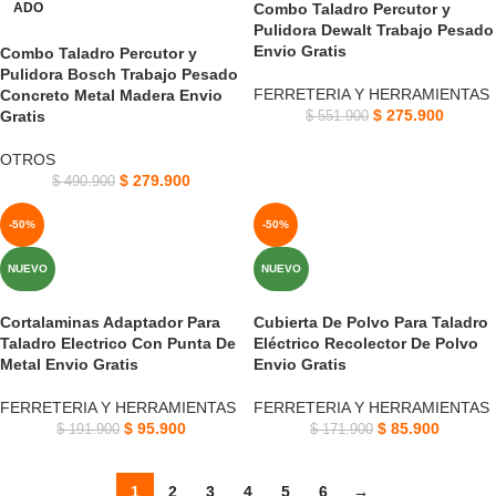
ADO
Combo Taladro Percutor y
Pulidora Dewalt Trabajo Pesado
Envio Gratis
Combo Taladro Percutor y
Pulidora Bosch Trabajo Pesado
FERRETERIA Y HERRAMIENTAS
Concreto Metal Madera Envio
$
275.900
Gratis
$
551.900
OTROS
$
279.900
$
490.900
-50%
-50%
NUEVO
NUEVO
Cortalaminas Adaptador Para
Cubierta De Polvo Para Taladro
Taladro Electrico Con Punta De
Eléctrico Recolector De Polvo
Metal Envio Gratis
Envio Gratis
FERRETERIA Y HERRAMIENTAS
FERRETERIA Y HERRAMIENTAS
$
95.900
$
85.900
$
191.900
$
171.900
1
2
3
4
5
6
→