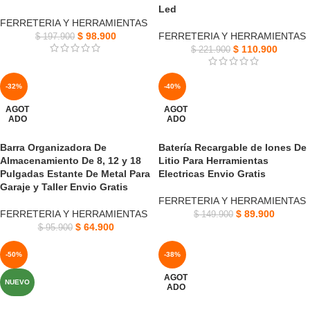
Led
FERRETERIA Y HERRAMIENTAS
$
98.900
FERRETERIA Y HERRAMIENTAS
$
197.900
$
110.900
$
221.900
-32%
-40%
AGOT
AGOT
ADO
ADO
Barra Organizadora De
Batería Recargable de Iones De
Almacenamiento De 8, 12 y 18
Litio Para Herramientas
Pulgadas Estante De Metal Para
Electricas Envio Gratis
Garaje y Taller Envio Gratis
FERRETERIA Y HERRAMIENTAS
FERRETERIA Y HERRAMIENTAS
$
89.900
$
149.900
$
64.900
$
95.900
-50%
-38%
AGOT
NUEVO
ADO