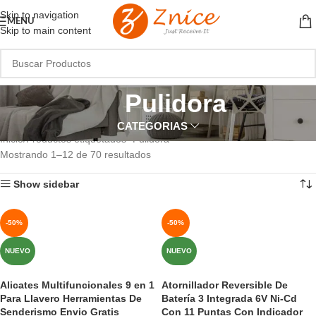
Skip to navigation
MENU
Skip to main content
Pulidora
CATEGORIAS
Inicio
Productos etiquetados “Pulidora”
Mostrando 1–12 de 70 resultados
Show sidebar
-50%
-50%
NUEVO
NUEVO
Alicates Multifuncionales 9 en 1
Atornillador Reversible De
Para Llavero Herramientas De
Batería 3 Integrada 6V Ni-Cd
Senderismo Envio Gratis
Con 11 Puntas Con Indicador