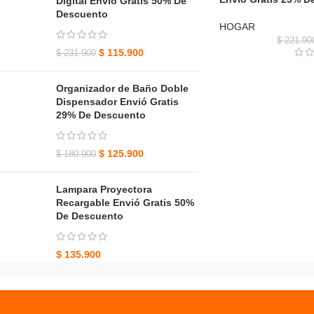
Digital Envio Gratis 50% De
Descuento
HOGAR
$
221.90
$
115.900
$
231.900
Organizador de Baño Doble
Dispensador Envió Gratis
29% De Descuento
$
125.900
$
180.900
Lampara Proyectora
Recargable Envió Gratis 50%
De Descuento
$
135.900