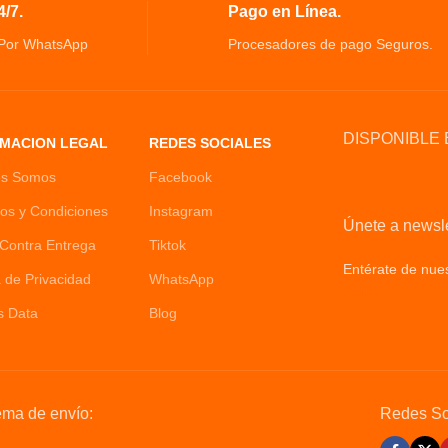
/7.
Pago en Línea.
 Por WhatsApp
Procesadores de pago Seguros.
DISPONIBLE 
MACION LEGAL
REDES SOCIALES
es Somos
Facebook
os y Condiciones
Instagram
Únete a newsle
Contra Entrega
Tiktok
Entérate de nues
a de Privacidad
WhatsApp
Policy
s Data
Blog
ema de envío:
Redes So