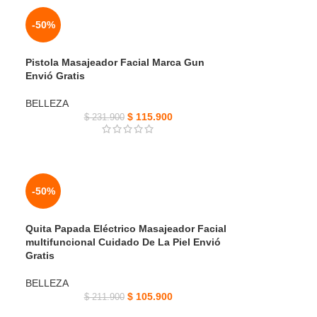
-50%
Pistola Masajeador Facial Marca Gun
Envió Gratis
BELLEZA
$
115.900
$
231.900
-50%
Quita Papada Eléctrico Masajeador Facial
multifuncional Cuidado De La Piel Envió
Gratis
BELLEZA
$
105.900
$
211.900