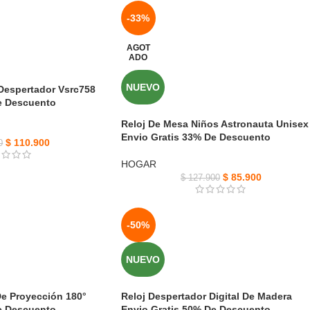
-33%
AGOT
ADO
NUEVO
 Despertador Vsrc758
e Descuento
Reloj De Mesa Niños Astronauta Unisex
Envio Gratis 33% De Descuento
$
110.900
0
HOGAR
$
85.900
$
127.900
-50%
NUEVO
De Proyección 180°
Reloj Despertador Digital De Madera
e Descuento
Envio Gratis 50% De Descuento