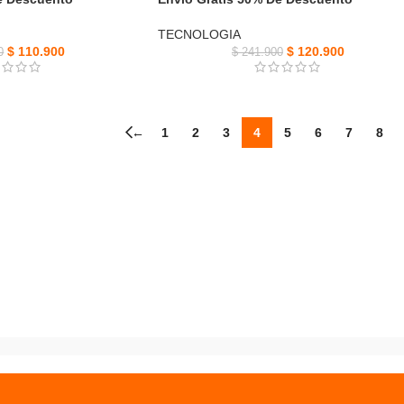
TECNOLOGIA
$
110.900
$
120.900
0
$
241.900
←
1
2
3
4
5
6
7
8