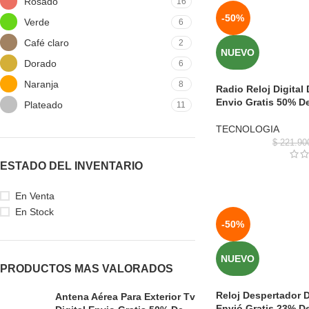
Rosado
16
-50%
Verde
6
Café claro
2
NUEVO
Dorado
6
Naranja
8
Radio Reloj Digital
Envio Gratis 50% D
Plateado
11
TECNOLOGIA
$
221.90
ESTADO DEL INVENTARIO
En Venta
En Stock
-50%
NUEVO
PRODUCTOS MAS VALORADOS
Reloj Despertador 
Antena Aérea Para Exterior Tv
Envió Gratis 23% D