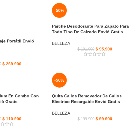
-50%
Parche Desodorante Para Zapato Para
Todo Tipo De Calzado Envió Gratis
aje Portátil Envió
BELLEZA
$
95.900
$
191.900
$
269.900
0
-50%
nium En Combo Con
Quita Callos Removedor De Callos
ió Gratis
Eléctrico Recargable Envió Gratis
BELLEZA
$
110.900
$
99.900
0
$
199.900