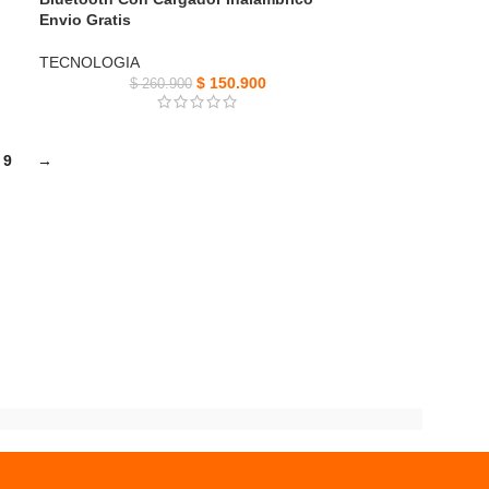
Envio Gratis
TECNOLOGIA
$
150.900
$
260.900
9
→