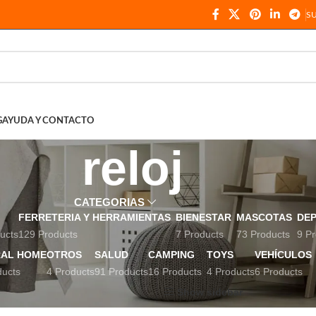
S
G
AYUDA Y CONTACTO
reloj
CATEGORIAS
FERRETERIA Y HERRAMIENTAS
BIENESTAR
MASCOTAS
DE
ucts
129 Products
7 Products
73 Products
9 Pr
AL HOME
OTROS
SALUD
CAMPING
TOYS
VEHÍCULOS
ducts
4 Products
91 Products
16 Products
4 Products
6 Products
etados “reloj”
Página 4
Show sidebar
Show
9
12