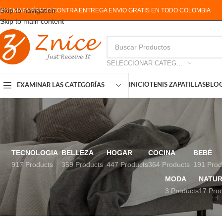
Skip to navigation
PAGO CONTRA ENTREGA ENVIO GRATIS EN TODO COLOMBIA
IDIOMA
PAIS
Skip to main content
SELECCIONAR CATEGORIA
INICIO
TENIS ZAPATILLAS
BLO
EXAMINAR LAS CATEGORÍAS
TECNOLOGIA
BELLEZA
HOGAR
COCINA
BEBÉ
917 Products
359 Products
447 Products
364 Products
191 Prod
MODA
NATUR
3 Products
17 Pro
FILTRAR POR PRECIO
Inicio
Productos etiqu