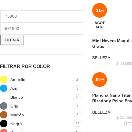
-31%
AGOT
ADO
FILTRAR
Mini Nevera Maquill
Gratis
BELLEZA
$
390.90
FILTRAR POR COLOR
Amarillo
-50%
2
Azul
3
Plancha Nano Tita
Blanco
8
Rizador y Peine Env
Gris
1
BELLEZA
Marrón
3
$
221.90
Negro
26