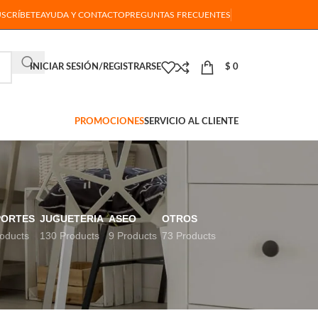
USCRÍBETE
AYUDA Y CONTACTO
PREGUNTAS FRECUENTES
INICIAR SESIÓN/REGISTRARSE
$
0
PROMOCIONES
SERVICIO AL CLIENTE
PORTES
JUGUETERIA
ASEO
OTROS
oducts
130 Products
9 Products
73 Products
18
24