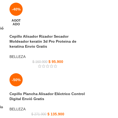
-40%
AGOT
ADO
ió
Cepillo Alisador Rizador Secador
Moldeador keratin 3d Pro Proteina de
keratina Envio Gratis
BELLEZA
$
95.900
$
160.900
-50%
Cepillo Plancha Alisador Eléctrico Control
Digital Envió Gratis
do
BELLEZA
$
135.900
$
271.900