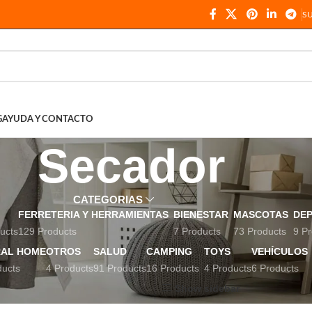
S
G
AYUDA Y CONTACTO
Secador
CATEGORIAS
FERRETERIA Y HERRAMIENTAS
BIENESTAR
MASCOTAS
DE
ucts
129 Products
7 Products
73 Products
9 Pr
AL HOME
OTROS
SALUD
CAMPING
TOYS
VEHÍCULOS
ducts
4 Products
91 Products
16 Products
4 Products
6 Products
uetados “Secador”
Show sidebar
Show
9
12