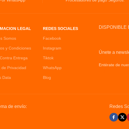
 Por WhatsApp
Procesadores de pago Seguros.
DISPONIBLE 
MACION LEGAL
REDES SOCIALES
es Somos
Facebook
os y Condiciones
Instagram
Únete a newsle
Contra Entrega
Tiktok
Entérate de nues
a de Privacidad
WhatsApp
Policy
s Data
Blog
ema de envío:
Redes So