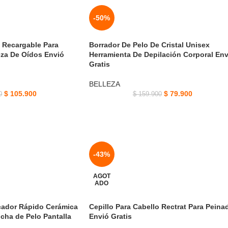
-50%
 Recargable Para
Borrador De Pelo De Cristal Unisex
eza De Oídos Envió
Herramienta De Depilación Corporal Env
Gratis
BELLEZA
$
105.900
$
79.900
0
$
159.900
-43%
AGOT
ADO
ecador Rápido Cerámica
Cepillo Para Cabello Rectrat Para Peina
ncha de Pelo Pantalla
Envió Gratis