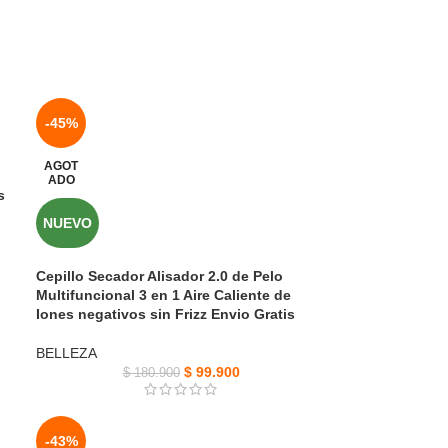
-45%
AGOT
ADO
s
NUEVO
Cepillo Secador Alisador 2.0 de Pelo
Multifuncional 3 en 1 Aire Caliente de
Iones negativos sin Frizz Envio Gratis
BELLEZA
$
99.900
$
180.900
-43%