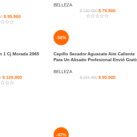
BELLEZA
$
79.900
$
140.900
$
95.900
00
-50%
En 1 Cj Morada 2065
Cepillo Secador Aguacate Aire Caliente
Para Un Alisado Profesional Envió Grati
BELLEZA
$
120.900
$
95.900
0
$
191.900
-47%