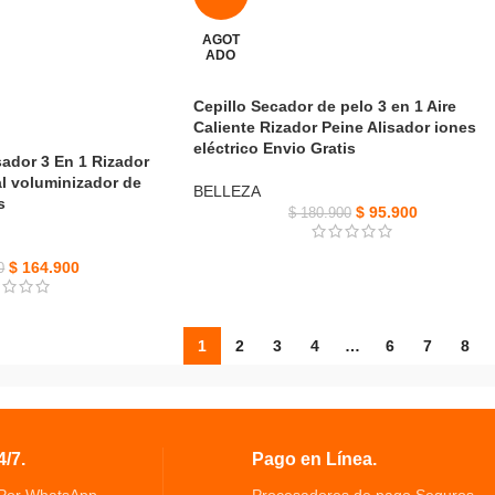
AGOT
ADO
Cepillo Secador de pelo 3 en 1 Aire
Caliente Rizador Peine Alisador iones
eléctrico Envio Gratis
sador 3 En 1 Rizador
al voluminizador de
BELLEZA
s
$
95.900
$
180.900
$
164.900
0
1
2
3
4
…
6
7
8
/7.
Pago en Línea.