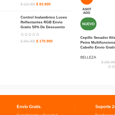
$
83.900
$
122.900
AGOT
ADO
Control Inalambrico Luces
Reflectantes RGB Envio
NUEVO
Gratis 50% De Descuento
Cepillo Secador Ali
$
170.900
$
341.900
Peine Multifuncion
Cabello Envio Grati
BELLEZA
$
200.90
Envío Gratis.
Soporte 24