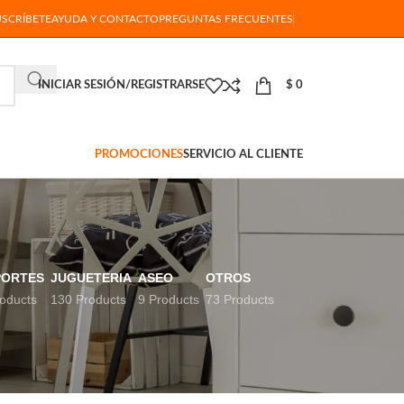
USCRÍBETE
AYUDA Y CONTACTO
PREGUNTAS FRECUENTES
INICIAR SESIÓN/REGISTRARSE
$
0
PROMOCIONES
SERVICIO AL CLIENTE
PORTES
JUGUETERIA
ASEO
OTROS
oducts
130 Products
9 Products
73 Products
18
24