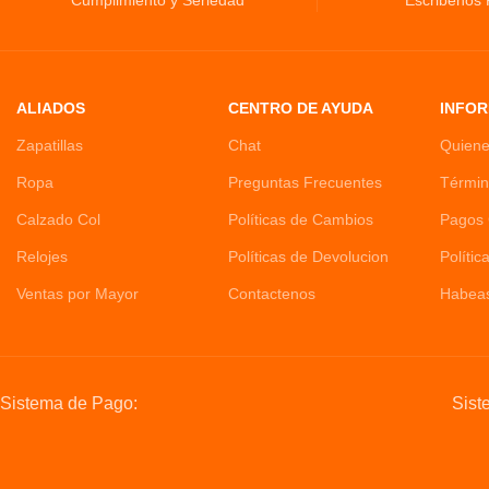
Cumplimiento y Seriedad
Escribenos
ALIADOS
CENTRO DE AYUDA
INFOR
Zapatillas
Chat
Quien
Ropa
Preguntas Frecuentes
Términ
Calzado Col
Políticas de Cambios
Pagos 
Relojes
Políticas de Devolucion
Polític
Ventas por Mayor
Contactenos
Habea
Sistema de Pago:
Sist