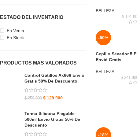
BELLEZA
ESTADO DEL INVENTARIO
$
191.9
En Venta
En Stock
-50%
Cepillo Secador 5 
Envió Gratis
PRODUCTOS MAS VALORADOS
BELLEZA
Control Gatillos Ak666 Envio
$
241.90
Gratis 50% De Descuento
$
129.900
$
259.900
Termo Silicona Plegable
500ml Envio Gratis 50% De
Descuento
-18%