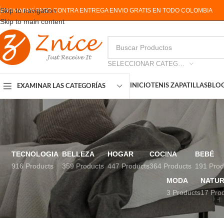
Skip to navigation
PAGO CONTRA ENTREGA ENVIO GRATIS EN TODO COLOMBIA
IDIOMA
PAIS
Skip to main content
SELECCIONAR CATEGORIA
INICIO
TENIS ZAPATILLAS
BLO
EXAMINAR LAS CATEGORÍAS
TECNOLOGIA
BELLEZA
HOGAR
COCINA
BEBÉ
916 Products
359 Products
447 Products
364 Products
191 Prod
MODA
NATUR
3 Products
17 Pro
FILTRAR POR PRECIO
Inicio
Productos etiq