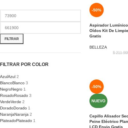
-50%
Aspirador Lumínico
Oídos Kit De Limpi
Gratis
FILTRAR
BELLEZA
$
211.90
FILTRAR POR COLOR
Azul
Azul
2
Blanco
Blanco
3
-50%
Negro
Negro
1
Rosado
Rosado
3
NUEVO
Verde
Verde
2
Dorado
Dorado
1
Naranja
Naranja
2
Cepillo Alisador S
Plateado
Plateado
1
Peine Eléctrico Pla
LCD Envio Gratis