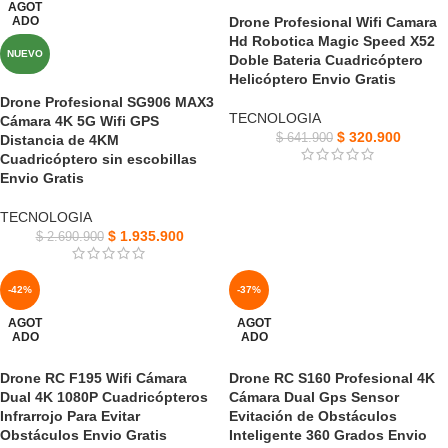
AGOT
ADO
Drone Profesional Wifi Camara
Hd Robotica Magic Speed X52
NUEVO
Doble Bateria Cuadricóptero
Helicóptero Envio Gratis
Drone Profesional SG906 MAX3
TECNOLOGIA
Cámara 4K 5G Wifi GPS
$
320.900
$
641.900
Distancia de 4KM
Cuadricóptero sin escobillas
Envio Gratis
TECNOLOGIA
$
1.935.900
$
2.690.900
-42%
-37%
AGOT
AGOT
ADO
ADO
Drone RC F195 Wifi Cámara
Drone RC S160 Profesional 4K
Dual 4K 1080P Cuadricópteros
Cámara Dual Gps Sensor
Infrarrojo Para Evitar
Evitación de Obstáculos
Obstáculos Envio Gratis
Inteligente 360 Grados Envio