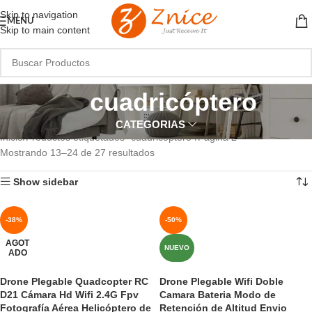
Skip to navigation
MENU
Skip to main content
cuadricóptero
CATEGORIAS
Inicio
Productos etiquetados “cuadricóptero”
Página 2
Mostrando 13–24 de 27 resultados
Show sidebar
-38%
-50%
AGOT
NUEVO
ADO
Drone Plegable Quadcopter RC
Drone Plegable Wifi Doble
D21 Cámara Hd Wifi 2.4G Fpv
Camara Bateria Modo de
Fotografía Aérea Helicóptero de
Retención de Altitud Envio