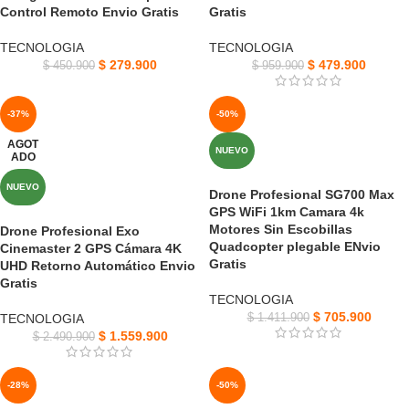
Control Remoto Envio Gratis
Gratis
TECNOLOGIA
TECNOLOGIA
$
279.900
$
479.900
$
450.900
$
959.900
-37%
-50%
AGOT
NUEVO
ADO
NUEVO
Drone Profesional SG700 Max
GPS WiFi 1km Camara 4k
Motores Sin Escobillas
Drone Profesional Exo
Quadcopter plegable ENvio
Cinemaster 2 GPS Cámara 4K
Gratis
UHD Retorno Automático Envio
Gratis
TECNOLOGIA
$
705.900
TECNOLOGIA
$
1.411.900
$
1.559.900
$
2.490.900
-28%
-50%