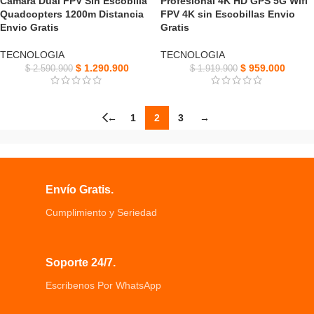
Camara Dual FPV Sin Escobilla
Profesional 4K HD GPS 5G Wifi
Quadcopters 1200m Distancia
FPV 4K sin Escobillas Envio
Envio Gratis
Gratis
TECNOLOGIA
TECNOLOGIA
$
1.290.900
$
959.000
$
2.590.900
$
1.919.900
←
1
2
3
→
Envío Gratis.
Cumplimiento y Seriedad
Soporte 24/7.
Escribenos Por WhatsApp