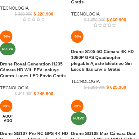
Gratis
TECNOLOGIA
$
220.900
TECNOLOGIA
$
380.900
$
660.900
$
1.050.900
-50%
-50%
NUEVO
Drone S105 5G Cámara 4K HD
1080P GPS Quadcopter
plegable Ajuste Eléctrico Sin
Drone Royal Generation H235
Escobillas Envio Gratis
Cámara HD Wifi FPV Incluye
Cuatro Luces LED Envio Gratis
TECNOLOGIA
$
625.900
TECNOLOGIA
$
1.251.900
$
245.900
$
491.900
-50%
-50%
AGOT
NUEVO
ADO
Drone SG107 Pro RC GPS 4K HD
Drone SG108 Max Cámara Dual