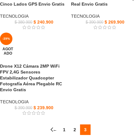
Cinco Lados GPS Envio Gratis
Real Envio Gratis
TECNOLOGIA
TECNOLOGIA
$
240.900
$
269.900
$
380.900
$
390.900
-39%
AGOT
ADO
Drone X12 Cámara 2MP WiFi
FPV 2,4G Sensores
Estabilizador Quadcopter
Fotografía Aérea Plegable RC
Envio Gratis
TECNOLOGIA
$
239.900
$
390.900
←
1
2
3