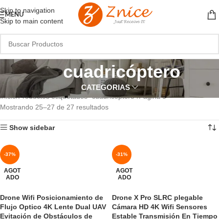
Skip to navigation
MENU
Skip to main content
cuadricóptero
CATEGORIAS
Inicio
Productos etiquetados “cuadricóptero”
Página 3
Mostrando 25–27 de 27 resultados
Show sidebar
-37%
-31%
AGOT
AGOT
ADO
ADO
Drone Wifi Posicionamiento de
Drone X Pro SLRC plegable
Flujo Optico 4K Lente Dual UAV
Cámara HD 4K Wifi Sensores
Evitación de Obstáculos de
Estable Transmisión En Tiempo