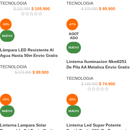
TECNOLOGIA
TECNOLOGIA
$
105.900
$
89.900
$
211.900
$
179.900
-50%
-47%
AGOT
NUEVO
ADO
NUEVO
Lámpara LED Resistente Al
Agua Hasta 50m Envio Gratis
Linterna Iluminacion Nkm0251
TECNOLOGIA
De Pila AA Metalica Envio Gratis
$
89.900
$
179.900
TECNOLOGIA
$
74.900
$
140.900
-50%
-50%
NUEVO
NUEVO
Linterna Lampara Solar
Linterna Led Super Potente