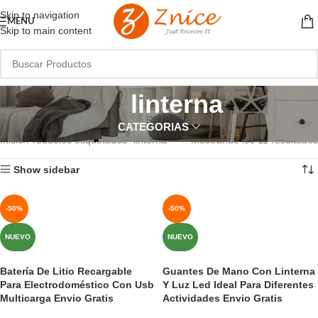
Skip to navigation
MENU
Skip to main content
linterna
CATEGORIAS
Inicio
Productos etiquetados “linterna”
Mostrando los 11 resultados
Show sidebar
-50%
-50%
NUEVO
NUEVO
Batería De Litio Recargable
Guantes De Mano Con Linterna
Para Electrodoméstico Con Usb
Y Luz Led Ideal Para Diferentes
Multicarga Envio Gratis
Actividades Envio Gratis