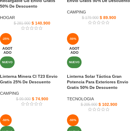
Recargable Gd Envio Gratis
Envió Gratis 50% De Descuento
50% De Descuento
CAMPING
HOGAR
$
89.900
$
179.900
$
140.900
$
281.900
-25%
-50%
AGOT
AGOT
ADO
ADO
NUEVO
NUEVO
Linterna Minera Cl T23 Envio
Linterna Solar Táctica Gran
Gratis 25% De Descuento
Potencia Para Exteriores Envio
Gratis 50% De Descuento
CAMPING
$
74.900
TECNOLOGIA
$
99.900
$
102.900
$
205.900
-50%
-50%