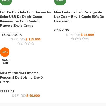
NUEVO
NUEVO
Luz De Bicicleta Con Bocina luz
Mini Linterna Led Recargable
Solar USB De Doble Carga
Luz Zoom Envió Gratis 50% De
Iluminación Con Control
Descuento
Remoto Envio Gratis
CAMPING
TECNOLOGIA
$
85.900
$
171.900
$
115.900
$
231.900
-50%
AGOT
ADO
Mini Ventilador Linterna
Personal De Bolsillo Envió
Gratis
BELLEZA
$
90.900
$
181.900