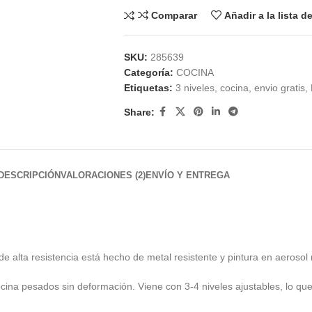
Comparar
Añadir a la lista 
SKU:
285639
Categoría:
COCINA
Etiquetas:
3 niveles
,
cocina
,
envio gratis
,
Share:
DESCRIPCIÓN
VALORACIONES (2)
ENVÍO Y ENTREGA
e alta resistencia está hecho de metal resistente y pintura en aerosol
na pesados ​​sin deformación. Viene con 3-4 niveles ajustables, lo que