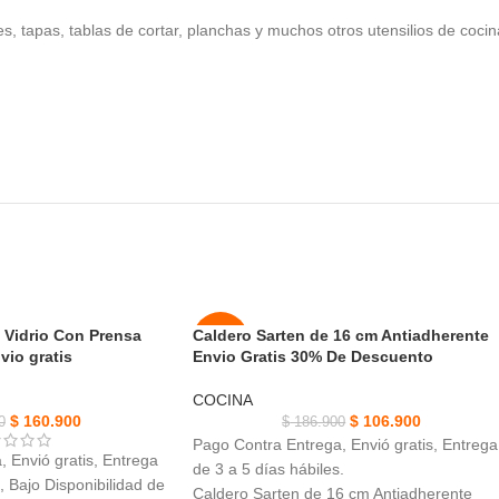
, tapas, tablas de cortar, planchas y muchos otros utensilios de cocin
e Vidrio Con Prensa
Caldero Sarten de 16 cm Antiadherente
-43%
vio gratis
Envio Gratis 30% De Descuento
AGOT
COCINA
ADO
$
160.900
$
106.900
0
$
186.900
Pago Contra Entrega, Envió gratis, Entrega
NUEVO
 Envió gratis, Entrega
de 3 a 5 días hábiles.
, Bajo Disponibilidad de
Caldero Sarten de 16 cm Antiadherente