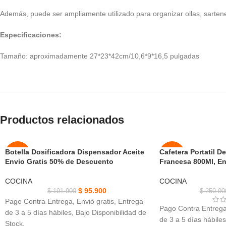
Además, puede ser ampliamente utilizado para organizar ollas, sartenes
Especificaciones:
Tamaño: aproximadamente 27*23*42cm/10,6*9*16,5 pulgadas
Productos relacionados
Botella Dosificadora Dispensador Aceite
Cafetera Portatil D
-50%
-36%
Envio Gratis 50% de Descuento
Francesa 800Ml, En
AGOT
NUEVO
COCINA
COCINA
ADO
$
95.900
$
191.900
$
250.90
Pago Contra Entrega, Envió gratis, Entrega
NUEVO
Pago Contra Entrega,
de 3 a 5 días hábiles, Bajo Disponibilidad de
de 3 a 5 días hábiles
Stock.