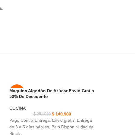
a.
Maquina Algodón De Azúcar Envió Gratis
Molino Rallador
-50%
-50%
50% De Descuento
Envió Gratis 50
NUEVO
NUEVO
COCINA
COCINA
$
140.900
$
281.000
$
221
Pago Contra Entrega, Envió gratis, Entrega
Pago Contra Entre
de 3 a 5 días hábiles, Bajo Disponibilidad de
Colombia Entrega 
Stock.
Preguntar Stock.