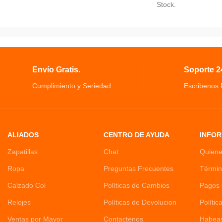
Stock.
Material: Vidrio y acero, Medidas: 28x6cm,
El filtro atrapa los 
Volumen: 500ml.
pequeños
produce u
Botella Dosificadora Dispensador Aceite
Cafetera Prensa Fran
Resistente y duradero, sin BPA y respetuoso
filtro es fácil de des
con el medio ambiente.
El método de elabora
Hecho de vidrio sin plomo y acero inoxidable
Envío Gratis.
Soporte 24
produce un sabor fue
de alta calidad.
El método preferido 
Cumplimiento y Seriedad
Escribenos
para los entusiastas
partes.
Debido a la medició
un pequeño margen d
ALIADOS
CENTRO DE AYUDA
INFOR
Zapatillas
Chat
Quien
Ropa
Preguntas Frecuentes
Términ
Calzado Col
Políticas de Cambios
Pagos 
Relojes
Políticas de Devolucion
Polític
Ventas por Mayor
Contactenos
Habea