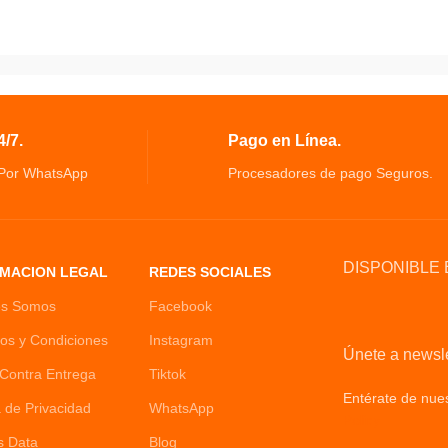
liviana y practico para Cocina
posos de café más
Mangos en Baquelita para mayor protecció
n sabor excepcional
contra el calor.
cesa la pantalla del
Revestimiento exterior texturizado,
montar y limpiar.
Distribución optima del calor.
ción único y elegante
Aluminio de 2 mm de Espesor, 2 capas de
/7.
Pago en Línea.
rte y delicioso
antiadherente.
para la preparación
 Por WhatsApp
Procesadores de pago Seguros.
 del café en todas
n manual, puede haber
e error.
DISPONIBLE 
MACION LEGAL
REDES SOCIALES
es Somos
Facebook
os y Condiciones
Instagram
Únete a newsle
Contra Entrega
Tiktok
Entérate de nues
a de Privacidad
WhatsApp
Policy
s Data
Blog