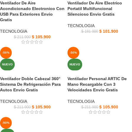
Ventilador De Aire
Ventilador De Aire Electrico
Acondicionado Electronico Con
Portatil Multifuncional
USB Para Exteriores Envio
Silencioso Envio Gratis
Gratis
TECNOLOGIA
TECNOLOGIA
$
101.900
$
181.900
$
105.900
$
211.900
-50%
-50%
NUEVO
NUEVO
Ventilador Doble Cabezal 360°
Ventilador Personal ARTIC De
Sistema De Refrigeración Para
Mano Recargable Con 3
Autos Envio Gratis
Velocidades Envio Gratis
TECNOLOGIA
TECNOLOGIA
$
105.900
$
105.900
$
211.900
$
211.900
-50%