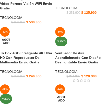
Video Portero Visión WiFi Envio
TECNOLOGIA
Gratis
$
125.900
$
251.900
TECNOLOGIA
$
590.900
$
950.900
-32%
-50%
AGOT
NUEVO
ADO
Tv Box 4GB Inteligente 4K Ultra
Ventilador De Aire
HD Con Reproductor De
Acondicionado Con Diseño
Multimedia Envio Gratis
Desmontable Envio Gratis
TECNOLOGIA
TECNOLOGIA
$
246.900
$
120.900
$
360.900
$
241.900
-50%
-44%
AGOT
NUEVO
ADO