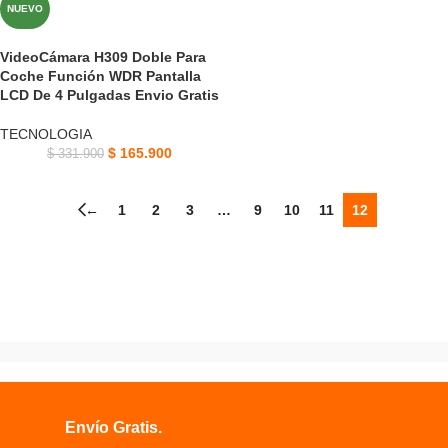
NUEVO
VideoCámara H309 Doble Para
Coche Función WDR Pantalla
LCD De 4 Pulgadas Envio Gratis
TECNOLOGIA
$
165.900
$
331.900
←
1
2
3
…
9
10
11
12
Envío Gratis.