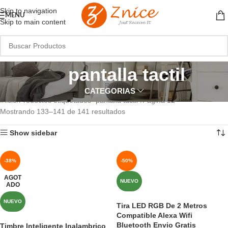
Skip to navigation
MENU
Skip to main content
pantalla tactil
CATEGORIAS
Inicio
Productos etiquetados “pantalla tactil”
Página 12
Mostrando 133–141 de 141 resultados
Show sidebar
-38%
-50%
AGOT
NUEVO
ADO
NUEVO
Tira LED RGB De 2 Metros
Compatible Alexa Wifi
Bluetooth Envio Gratis
Timbre Inteligente Inalambrico