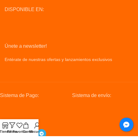
DISPONIBLE EN:
Únete a newsletter!
Entérate de nuestras ofertas y lanzamientos exclusivos
Privacy
Policy
Sistema de Pago:
Sistema de envío:
Redes Sociales:
Tienda
Filters
Favorito
Carrito
Mi cuenta