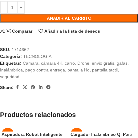
AÑADIR AL CARRITO
Comparar
Añadir a la lista de deseos
SKU:
1714662
Categoría:
TECNOLOGIA
Etiquetas:
Camara
,
cámara 4K
,
carro
,
Drone
,
envio gratis
,
gafas
,
Inalámbrica
,
pago contra entrega
,
pantalla Hd
,
pantalla tactil
,
seguridad
Share:
Productos relacionados
Aspiradora Robot Inteligente
Cargador Inalambrico Qi Para
-42%
-46%