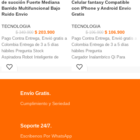
de succión Fuerte Mediana
Celular fantasy Compatible
AGOT
AGOT
Barrido Multifuncional Bajo
con IPhone y Android Envio
ADO
ADO
Ruido Envio
Gratis
NUEVO
NUEVO
TECNOLOGIA
TECNOLOGIA
$
203.900
$
106.900
$
349.900
$
196.900
Pago Contra Entrega, Envió gratis a
Pago Contra Entrega, Envió gratis a
Colombia Entrega de 3 a 5 días
Colombia Entrega de 3 a 5 días
hábiles Pregunta Stock
hábiles Pregunta
Aspiradora Robot Inteligente de
Cargador Inalambrico Qi Para
succión Fuerte Paño absorbente de
Celular fantasy Eficiencia del
agua de algodón suave
cargador
Gran capacidad, 120 minutos de
Velocidad de carga rápida, salida de
resistencia Diseño antibloqueo de
carga de hasta 1,5A
tecnología negra
Diseño de controlador de baja
Envío Gratis.
Expertos en limpieza inferior fuselaje
temperatura y alta eficiencia
ultradelgado perfecto para limpiar el
Protección segura, integrada contra
Cumplimiento y Seriedad
fondo de la casa
sobretensión, subtensión y
Cepillo de borde hexagonal
cortocircuito
extralargo amplíe el rango de
Soporte 24/7.
limpieza esquina de limpieza
Inteligente para evitar la detección
Escribenos Por WhatsApp
de caídas, hasta el borde puede