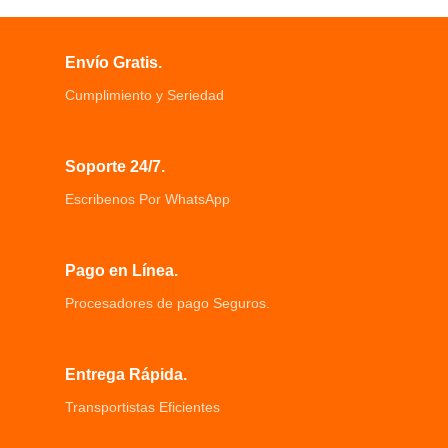
cargarse completamente.
cepillo para satisfacer sus diferentes
Nuestra cámara para niños incorpora
necesidades.
batería recargable de 1200 mAh.
Envío Gratis.
Cumplimiento y Seriedad
Soporte 24/7.
Escribenos Por WhatsApp
Pago en Línea.
Procesadores de pago Seguros.
Entrega Rápida.
Transportistas Eficientes