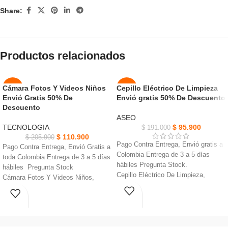
Share:
Productos relacionados
Cámara Fotos Y Videos Niños
Cepillo Eléctrico De Limpieza
-46%
-50%
Envió Gratis 50% De
Envió gratis 50% De Descuento
AGOT
Descuento
NUEVO
ADO
ASEO
TECNOLOGIA
$
95.900
$
191.000
NUEVO
$
110.900
$
205.900
Pago Contra Entrega, Envió gratis a
Pago Contra Entrega, Envió Gratis a
Colombia Entrega de 3 a 5 días
toda Colombia Entrega de 3 a 5 días
hábiles Pregunta Stock.
hábiles Pregunta Stock
Cepillo Eléctrico De Limpieza,
Cámara Fotos Y Videos Niños,
Funciona con 4 pilas AA.
incorpora una tarjeta micro SD para
El ABS El mango de plástico es
almacenar miles de fotos.
cómodo de sostener, duradero y no
Puede tomar fotos continuamente
se daña fácilmente.
durante 3-5 horas después de
Está diseñado con 3 cabezales de