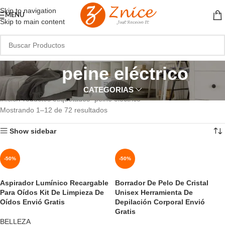
Skip to navigation
MENU
Skip to main content
peine eléctrico
CATEGORIAS
Inicio
Productos etiquetados “peine eléctrico”
Mostrando 1–12 de 72 resultados
Show sidebar
-50%
-50%
Aspirador Lumínico Recargable
Borrador De Pelo De Cristal
Para Oídos Kit De Limpieza De
Unisex Herramienta De
Oídos Envió Gratis
Depilación Corporal Envió
Gratis
BELLEZA