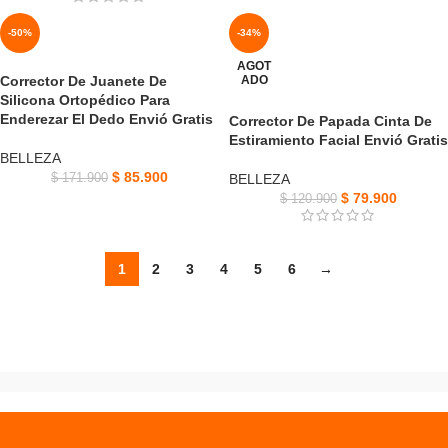
-50%
-34%
AGOT
Corrector De Juanete De
ADO
Silicona Ortopédico Para
Enderezar El Dedo Envió Gratis
Corrector De Papada Cinta De
Estiramiento Facial Envió Gratis
BELLEZA
$
85.900
$
171.900
BELLEZA
$
79.900
$
120.900
1
2
3
4
5
6
→