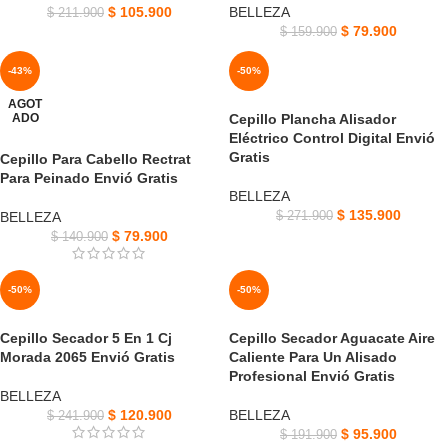
$
105.900
BELLEZA
$
211.900
$
79.900
$
159.900
-43%
-50%
AGOT
ADO
Cepillo Plancha Alisador
Eléctrico Control Digital Envió
Gratis
Cepillo Para Cabello Rectrat
Para Peinado Envió Gratis
BELLEZA
$
135.900
BELLEZA
$
271.900
$
79.900
$
140.900
-50%
-50%
Cepillo Secador 5 En 1 Cj
Cepillo Secador Aguacate Aire
Morada 2065 Envió Gratis
Caliente Para Un Alisado
Profesional Envió Gratis
BELLEZA
$
120.900
BELLEZA
$
241.900
$
95.900
$
191.900