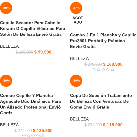
-50%
-37%
AGOT
Cepillo Secador Para Cabello
ADO
Keratin D Cepillo Eléctrico Para
Salón De Belleza Envió Gratis
Combo 2 En 1 Plancha y Cepillo
Pro2501 Portátil y Práctico
BELLEZA
Envío Gratis
$
99.900
$
199.900
BELLEZA
$
169.900
$
270.900
-50%
-50%
Combo Cepillo Y Plancha
Copa De Succión Tratamiento
Aguacate Dúo Dinámico Para
De Belleza Con Ventosas De
Un Alisado Profesional Envió
Goma Envió Gratis
Gratis
BELLEZA
BELLEZA
$
115.900
$
231.900
$
135.900
$
271.900