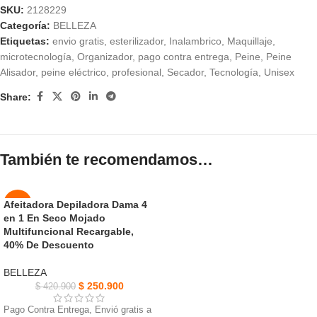
SKU:
2128229
Categoría:
BELLEZA
Etiquetas:
envio gratis
,
esterilizador
,
Inalambrico
,
Maquillaje
,
microtecnología
,
Organizador
,
pago contra entrega
,
Peine
,
Peine
Alisador
,
peine eléctrico
,
profesional
,
Secador
,
Tecnología
,
Unisex
Share:
También te recomendamos…
Afeitadora Depiladora Dama 4
-40%
en 1 En Seco Mojado
AGOT
Multifuncional Recargable,
ADO
40% De Descuento
BELLEZA
$
250.900
$
420.900
Pago Contra Entrega, Envió gratis a