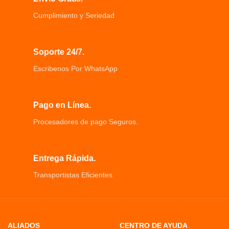
tensión de tu cara
Kit 4 en 1: incluye afeitadora para
Alisar tus líneas faciales, alisar tus
mujer, recortadora de cejas.
Cumplimiento y Seriedad
arrugas y mejorar la circulación
Recortadora de nariz y recortadora
sanguínea.
de barba, Depiladora Recargable.
Soporte 24/7.
Escribenos Por WhatsApp
Pago en Línea.
Procesadores de pago Seguros.
Entrega Rápida.
Transportistas Eficientes
ALIADOS
CENTRO DE AYUDA