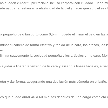
s pueden cuidar tu piel facial e incluso corporal con cuidado. Tiene mú
ede ayudar a restaurar la elasticidad de la piel y hacer que su piel sea 
s
a pequeño pelo tan corto como 0,5mm, puede eliminar el pelo en las axil
ar el cabello de forma efectiva y rápida de la cara, los brazos, los labi
an.
 elimina suavemente la suciedad pequeña y los artículos en tu cara. Mej
r a liberar la tensión de tu cara y alisar tus líneas faciales, alisar
cortar y dar forma, asegurando una depilación más cómoda en el baño.
ámbrico que puede durar 40 a 60 minutos después de una carga completa