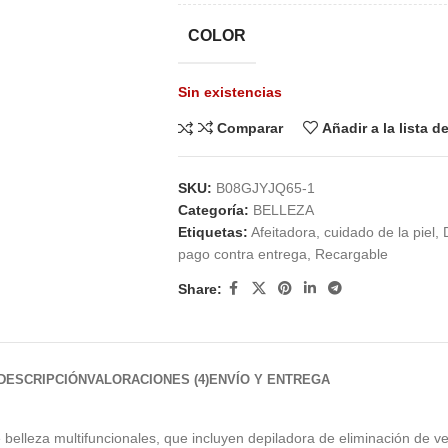
COLOR
Sin existencias
Comparar
Añadir a la lista 
SKU:
B08GJYJQ65-1
Categoría:
BELLEZA
Etiquetas:
Afeitadora
,
cuidado de la piel
,
pago contra entrega
,
Recargable
Share:
DESCRIPCIÓN
VALORACIONES (4)
ENVÍO Y ENTREGA
elleza multifuncionales, que incluyen depiladora de eliminación de ve