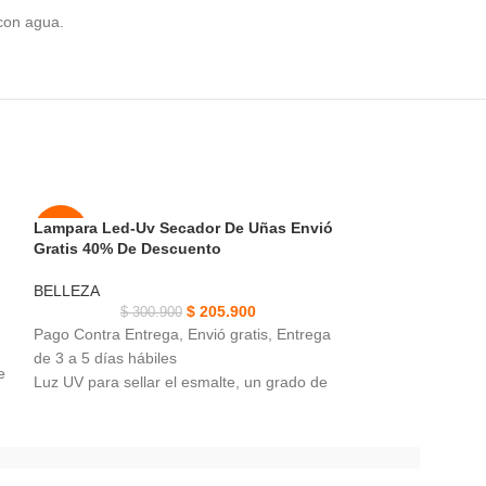
 con agua.
Lampara Led-Uv Secador De Uñas Envió
Maquina Barbera
-32%
-50%
Gratis 40% De Descuento
Gratis 40% De 
AGOT
NUEVO
BELLEZA
BELLEZA
ADO
$
205.900
$
300.900
$
211
Pago Contra Entrega, Envió gratis, Entrega
Pago Contra Entre
NUEVO
de 3 a 5 días hábiles
de 3 a 5 días hábi
e
Luz UV para sellar el esmalte, un grado de
Stock.
luz que no dañino para la vista o piel.
Maquina Barbera 
l
Lampara Led-Uv, secado de las uñas de
Salida: DC 5V, Fr
PIES Y MANOS.
Potencia: 5W
Cuenta con 48W de potencia, 1 extensión, 1
Tiempo de carga: