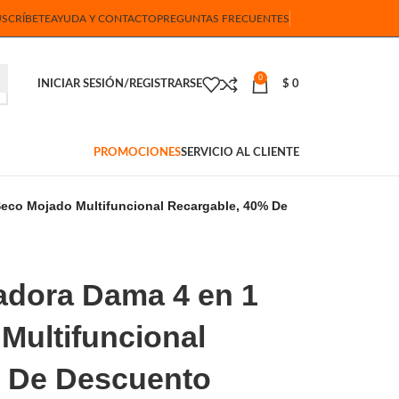
USCRÍBETE
AYUDA Y CONTACTO
PREGUNTAS FRECUENTES
0
INICIAR SESIÓN/REGISTRARSE
$
0
PROMOCIONES
SERVICIO AL CLIENTE
Seco Mojado Multifuncional Recargable, 40% De
ladora Dama 4 en 1
Multifuncional
% De Descuento