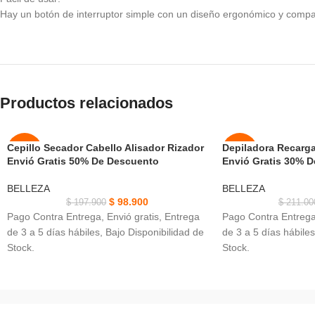
Hay un botón de interruptor simple con un diseño ergonómico y compac
Productos relacionados
Cepillo Secador Cabello Alisador Rizador
Depiladora Recarga
-50%
-50%
Envió Gratis 50% De Descuento
Envió Gratis 30% 
NUEVO
NUEVO
BELLEZA
BELLEZA
$
98.900
$
197.900
$
211.00
Pago Contra Entrega, Envió gratis, Entrega
Pago Contra Entrega,
de 3 a 5 días hábiles, Bajo Disponibilidad de
de 3 a 5 días hábiles
Stock.
Stock.
Cepillo Secador, cerdas con mechones para
Motor de rotación de
desenredar, volumen y control mejorados.
cuchillas afiladas de
3 configuraciones de calor / velocidad para
Ayuda eliminar todo 
flexibilidad de peinado.
como vello corporal, 