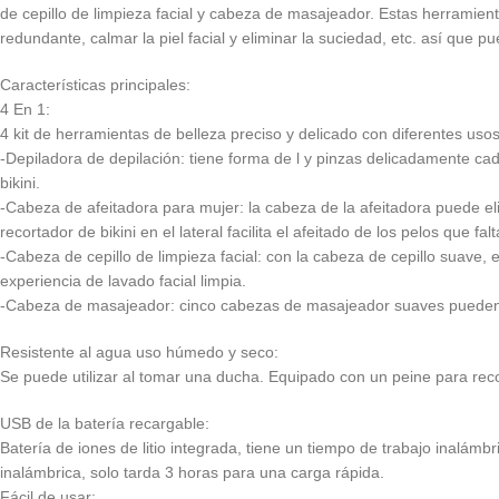
de cepillo de limpieza facial y cabeza de masajeador. Estas herramienta
redundante, calmar la piel facial y eliminar la suciedad, etc. así que pu
Características principales:
4 En 1:
4 kit de herramientas de belleza preciso y delicado con diferentes uso
-Depiladora de depilación: tiene forma de l y pinzas delicadamente cad
bikini.
-Cabeza de afeitadora para mujer: la cabeza de la afeitadora puede elimin
recortador de bikini en el lateral facilita el afeitado de los pelos que falt
-Cabeza de cepillo de limpieza facial: con la cabeza de cepillo suave,
experiencia de lavado facial limpia.
-Cabeza de masajeador: cinco cabezas de masajeador suaves pueden ayuda
Resistente al agua uso húmedo y seco:
Se puede utilizar al tomar una ducha. Equipado con un peine para re
USB de la batería recargable:
Batería de iones de litio integrada, tiene un tiempo de trabajo inal
inalámbrica, solo tarda 3 horas para una carga rápida.
Fácil de usar: