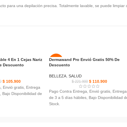
to para una depilación precisa. Totalmente lavable, se puede limpiar
ble 4 En 1 Cejas Nariz
Dermawand Pro Envió Gratis 50% De
-50%
De Descuento
Descuento
NUEVO
BELLEZA
,
SALUD
$
105.900
$
110.900
0
$
221.900
 Envió gratis, Entrega
Pago Contra Entrega, Envió gratis, Entrega
, Bajo Disponibilidad de
de 3 a 5 días hábiles, Bajo Disponibilidad d
Stock.
 alta velocidad y
Dermawand Pro, Mejora la textura de la pie
 acero inoxidable.
y la circulación.
el vello no deseado,
3 niveles de tratamiento
vello de las cejas.