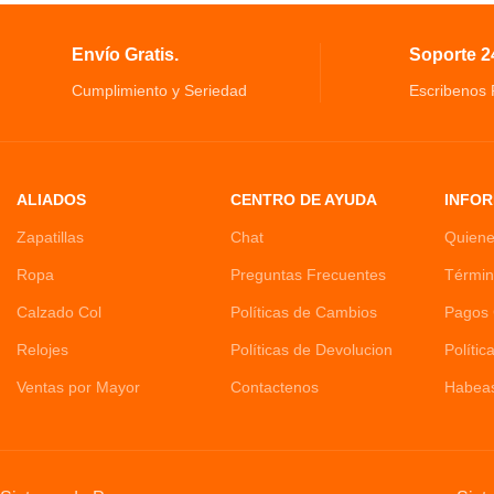
1100 vatios de potencia proporciona el calor
Kit 4 en 1: incluye a
justo, Cepillo Secador.
recortadora de cejas
Envío Gratis.
Soporte 24
diseño único de cepillo ovalado para alisar el
Recortadora de nariz
cabello.
barba, Depiladora R
Cumplimiento y Seriedad
Escribenos
ALIADOS
CENTRO DE AYUDA
INFOR
Zapatillas
Chat
Quien
Ropa
Preguntas Frecuentes
Términ
Calzado Col
Políticas de Cambios
Pagos 
Relojes
Políticas de Devolucion
Polític
Ventas por Mayor
Contactenos
Habea