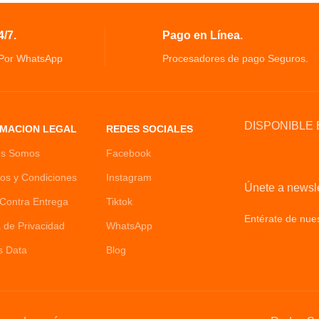
adicionales, disminuye apariencia de ojos
feitadora para mujer,
hinchados
.
/7.
Pago en Línea.
Cuidado de la piel micro corriente mejora l
 y recortadora de
circulación trayendo sangre fresca
ecargable.
 Por WhatsApp
Procesadores de pago Seguros.
DISPONIBLE 
MACION LEGAL
REDES SOCIALES
es Somos
Facebook
os y Condiciones
Instagram
Únete a newsle
Contra Entrega
Tiktok
Entérate de nues
a de Privacidad
WhatsApp
Policy
s Data
Blog