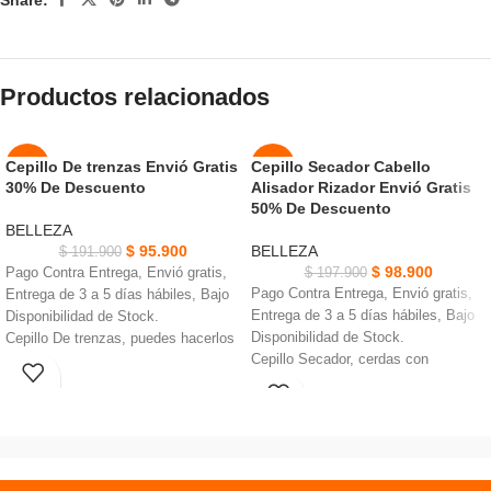
Productos relacionados
Cepillo De trenzas Envió Gratis
Cepillo Secador Cabello
-50%
-50%
30% De Descuento
Alisador Rizador Envió Gratis
50% De Descuento
NUEVO
NUEVO
BELLEZA
$
95.900
BELLEZA
$
191.900
$
98.900
Pago Contra Entrega, Envió gratis,
$
197.900
Pago Contra Entrega, Envió gratis,
Entrega de 3 a 5 días hábiles, Bajo
Entrega de 3 a 5 días hábiles, Bajo
Disponibilidad de Stock.
Disponibilidad de Stock.
Cepillo De trenzas, puedes hacerlos
Cepillo Secador, cerdas con
mejores peinados trenzados.
mechones para desenredar, volumen
colócalos en los sujetadores y
y control mejorados.
mantén el botón de ejecución para
3 configuraciones de calor /
empezar a trenzar.
velocidad para flexibilidad de
debes desatornillar la cubierta
peinado.
donde van las baterías.