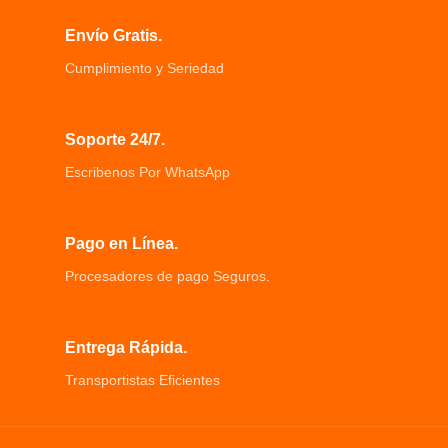
1100 vatios de potencia proporciona
el calor justo, Cepillo Secador.
Envío Gratis.
diseño único de cepillo ovalado para
alisar el cabello.
Cumplimiento y Seriedad
Soporte 24/7.
Escribenos Por WhatsApp
Pago en Línea.
Procesadores de pago Seguros.
Entrega Rápida.
Transportistas Eficientes