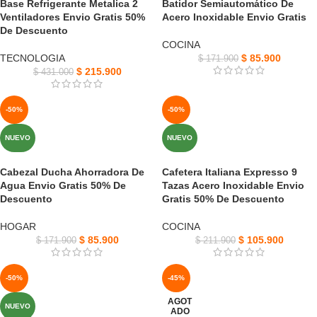
Base Refrigerante Metalica 2
Batidor Semiautomático De
Ventiladores Envio Gratis 50%
Acero Inoxidable Envio Gratis
De Descuento
COCINA
TECNOLOGIA
$
85.900
$
171.900
$
215.900
$
431.000
-50%
-50%
NUEVO
NUEVO
Cabezal Ducha Ahorradora De
Cafetera Italiana Expresso 9
Agua Envio Gratis 50% De
Tazas Acero Inoxidable Envio
Descuento
Gratis 50% De Descuento
HOGAR
COCINA
$
85.900
$
105.900
$
171.900
$
211.900
-50%
-45%
AGOT
NUEVO
ADO