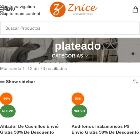
Skip to navigation
MENU
Skip to main content
plateado
CATEGORIAS
Inicio
Productos etiquetados “plateado”
Mostrando 1–12 de 73 resultados
Show sidebar
-50%
-50%
NUEVO
NUEVO
Afilador De Cuchillos Envió
Audifonos Inalambricos P9
Gratis 50% De Descuento
Envio Gratis 50% De Descuento