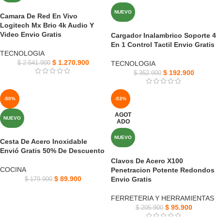
NUEVO
Camara De Red En Vivo
Logitech Mx Brio 4k Audio Y
Video Envio Gratis
Cargador Inalambrico Soporte 4
En 1 Control Tactil Envio Gratis
TECNOLOGIA
$
1.270.900
$
2.541.900
TECNOLOGIA
$
192.900
$
352.900
-50%
-53%
AGOT
NUEVO
ADO
NUEVO
Cesta De Acero Inoxidable
Envió Gratis 50% De Descuento
Clavos De Acero X100
COCINA
Penetracion Potente Redondos
$
89.900
Envio Gratis
$
179.900
FERRETERIA Y HERRAMIENTAS
$
95.900
$
205.900