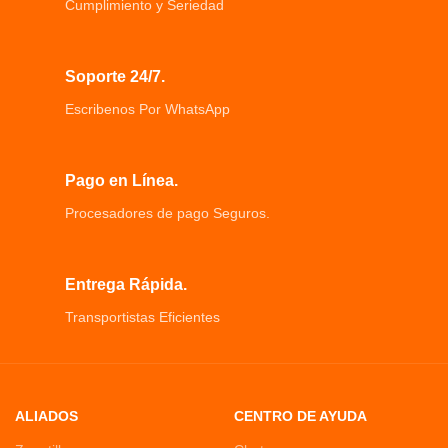
agua potable sin BPA
Cumplimiento y Seriedad
100ML, Material: Vidrio y acero
Manguera de silicona de grado
inoxidable.
alimenticio totalmente sin
complicaciones.
Soporte 24/7.
Escribenos Por WhatsApp
Pago en Línea.
Procesadores de pago Seguros.
Entrega Rápida.
Transportistas Eficientes
ALIADOS
CENTRO DE AYUDA