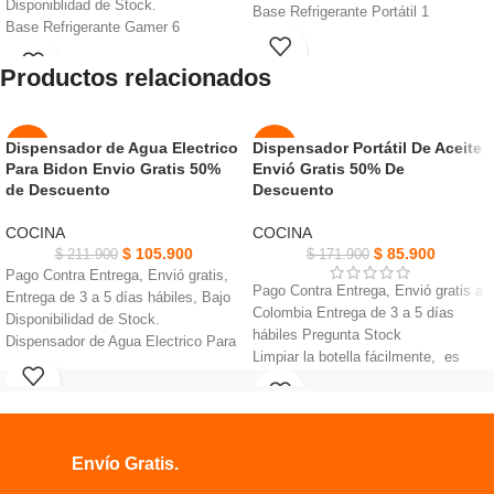
Disponiblidad de Stock.
Base Refrigerante Portátil 1
Base Refrigerante Gamer 6
Ventilador, Ideal para portátiles de 10
Ventiladores, malla ventilada evita
a 16 pulgadas.
Productos relacionados
que portátiles se sobrecalienten.
Su diseño ergonómico y reclinable te
6 ventiladores de alta velocidad
permite ajustar el ángulo de tu
(24000+-15%RPM) aseguran rápido
portátil.
enfriamiento del portátil.
Visualización más cómoda y una
Dispensador de Agua Electrico
Dispensador Portátil De Aceite
-50%
-50%
Dos puertos USB para la conexión
postura erguida, Con dos puertos
Para Bidon Envio Gratis 50%
Envió Gratis 50% De
de un mouse/teclado externo a la
de Descuento
Descuento
USB adicionales.
NUEVO
NUEVO
computadora portátil.
COCINA
COCINA
$
105.900
$
85.900
$
211.900
$
171.900
Pago Contra Entrega, Envió gratis,
Pago Contra Entrega, Envió gratis a
Entrega de 3 a 5 días hábiles, Bajo
Colombia Entrega de 3 a 5 días
Disponibilidad de Stock.
hábiles Pregunta Stock
Dispensador de Agua Electrico Para
Limpiar la botella fácilmente, es
Bidon,interruptor de funcionamiento,
reutilizable y multifuncional perfecto
sin complicaciones.
utensilio de cocina.
Acero inoxidable, plástico ABS de
Botella transparente te hace saber
alta densidad, no tóxico, y sin olor.
claramente cuánto aceite queda,
Un interruptor de
Envío Gratis.
presionar el botón.
funcionamiento, Dispensador de
Dispensador Portátil De Aceite