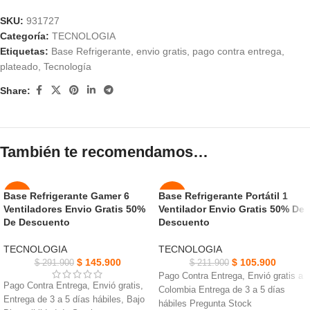
SKU:
931727
Categoría:
TECNOLOGIA
Etiquetas:
Base Refrigerante
,
envio gratis
,
pago contra entrega
,
plateado
,
Tecnología
Share:
También te recomendamos…
Base Refrigerante Gamer 6
Base Refrigerante Portátil 1
-50%
-50%
Ventiladores Envio Gratis 50%
Ventilador Envio Gratis 50% De
De Descuento
Descuento
NUEVO
NUEVO
TECNOLOGIA
TECNOLOGIA
$
145.900
$
105.900
$
291.900
$
211.900
Pago Contra Entrega, Envió gratis a
Pago Contra Entrega, Envió gratis,
Colombia Entrega de 3 a 5 días
Entrega de 3 a 5 días hábiles, Bajo
hábiles Pregunta Stock