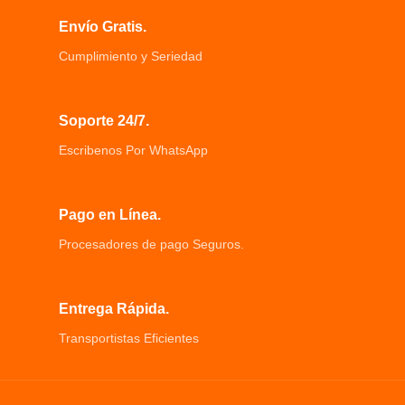
mascota una gran cantidad de aire
mascota claramente día y noche
Envío Gratis.
fresco
Alimentación fresca, fácil de limpiar
Correa de transporte de mano y
y compartir dispositivos
Cumplimiento y Seriedad
hombro resistente ajustable para su
Capacidad de 3.5 L puede ser ideal
preferencia
para programar hasta 10 comidas
Las paredes laterales de plástico
diarias para perros y gatos
Soporte 24/7.
transparente permiten tranquila y
Interacción bidireccional Las
segura al viajar.
imágenes, audios y videos se
Escribenos Por WhatsApp
Hecho de material EVE que no es
pueden reproducir en tiempo real
tóxico y seguro para su mascota
Pago en Línea.
Procesadores de pago Seguros.
Entrega Rápida.
Transportistas Eficientes