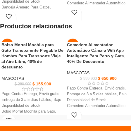
Disponiblidad de Stock
Comedero Alimentador Automático
Bandeja Arenero Para Gatos,
Para Mascotas se puede alimentar
materiales alta calidad, garantizan
de forma automática
su durabilidad y resistencia.
Hay dos métodos de suministro de
Productos relacionados
borde elevado ayuda a evitar que la
energía, se pueden alimentar con
arena se derrame fuera del
baterías o cable USB
arenero,Manten entorno limpio.
Con sensor inteligente infrarrojo,
Fácil de limpiar, estructura permite
cuando el cuenco se llena con una
Bolso Morral Mochila para
Comedero Alimentador
-44%
-35%
un acceso rápido y cómodo para
Gato Transparente Plegable De
Automático Cámara Wifi App
cierta cantidad
AGOT
AGOT
vaciar y cambiar la arena.
Hombro Para Transporte Viaje
Inteligente Para Perro y Gato,
Cuenco de acero inoxidable extraíble
ADO
ADO
Proporciona suficiente espacio para
al Aire Libre, 40% de
40% De Descuento
higiénico para sus mascotas con
que tu felino pueda hacer sus
descuento
facil limpieza
NUEVO
necesidades con comodidad.
MASCOTAS
Tiene una capacidad de 3,5 Libras,
MASCOTAS
$
650.900
$
999.900
se pueden programar hasta 4
$
155.900
$
280.900
comidas al día
Pago Contra Entrega, Envió gratis,
Pago Contra Entrega, Envió gratis,
Entrega de 3 a 5 días hábiles, Bajo
Entrega de 3 a 5 días hábiles, Bajo
Disponiblidad de Stock
Disponiblidad de Stock
Comedero Alimentador Automático
Bolso Morral Mochila para Gato,
Fácil instalación y configuración
lleva a tu mascota a donde quiera
conecta a WiFi
que vayas
Cámara 1080P visión nocturna
El material transpirable le da a su
automática: puedes ver a tu