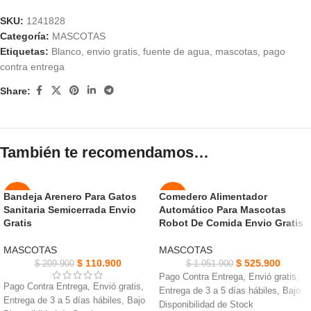
SKU:
1241828
Categoría:
MASCOTAS
Etiquetas:
Blanco
,
envio gratis
,
fuente de agua
,
mascotas
,
pago
contra entrega
Share:
También te recomendamos…
Bandeja Arenero Para Gatos
Comedero Alimentador
-47%
-50%
Sanitaria Semicerrada Envio
Automático Para Mascotas
AGOT
Gratis
Robot De Comida Envio Gratis
NUEVO
ADO
MASCOTAS
MASCOTAS
NUEVO
$
110.900
$
525.900
$
209.900
$
1.051.900
Pago Contra Entrega, Envió gratis,
Pago Contra Entrega, Envió gratis,
Entrega de 3 a 5 días hábiles, Bajo
Entrega de 3 a 5 días hábiles, Bajo
Disponibilidad de Stock