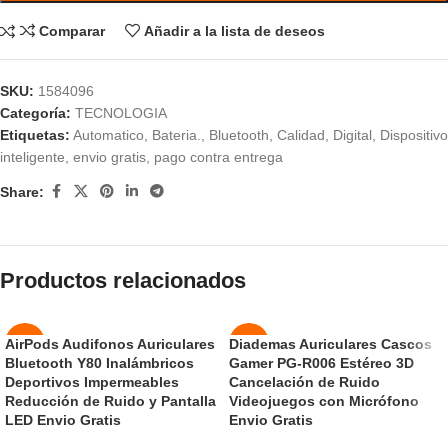
Comparar
Añadir a la lista de deseos
SKU:
1584096
Categoría:
TECNOLOGIA
Etiquetas:
Automatico
,
Bateria.
,
Bluetooth
,
Calidad
,
Digital
,
Dispositivo
inteligente
,
envio gratis
,
pago contra entrega
Share:
Productos relacionados
AirPods Audifonos Auriculares
Diademas Auriculares Cascos
-43%
-50%
Bluetooth Y80 Inalámbricos
Gamer PG-R006 Estéreo 3D
AGOT
Deportivos Impermeables
Cancelación de Ruido
NUEVO
ADO
Reducción de Ruido y Pantalla
Videojuegos con Micrófono
LED Envio Gratis
Envio Gratis
NUEVO