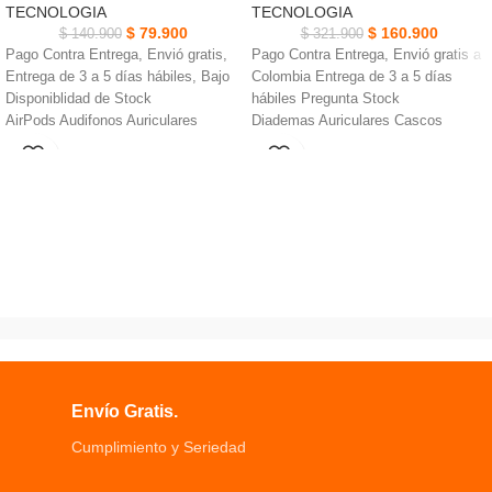
TECNOLOGIA
TECNOLOGIA
$
79.900
$
160.900
$
140.900
$
321.900
Pago Contra Entrega, Envió gratis,
Pago Contra Entrega, Envió gratis a
Entrega de 3 a 5 días hábiles, Bajo
Colombia Entrega de 3 a 5 días
Disponiblidad de Stock
hábiles Pregunta Stock
AirPods Audifonos Auriculares
Diademas Auriculares Cascos
Bluetooth Y80 Inalámbricos IPX4 es
Gamer PG-R006 con microfono
resistente al agua
interfaces de audio de 3,5mm
Pantalla inteligente digital LED
Adecuado para las series P4, x-one,
Compatible con Bluetooth en
n-switch, n-switch Lite, PC, tablet,
cualquier momento cualquier lugar
teléfono móvil
Conexión automática abra la
Diafragma de bocina ultrafino,
cubierta y conéctela
sonido envolvente, diseño de alta
automáticamente Compatible con
calidad de sonido
Bluetooth
Diseño de alta sensibilidad de
Transmisión estable conexión más
micrófono de reducción de ruido
simple llamada más fácil escucha
El mástil se puede retraer y la voz
más cómoda de música
de transmisión es más precisa, clara
Teléfono más estable, sin
y suave
Envío Gratis.
interferencias en los juegos y sonido
Ajusta el dial de volumen Con
Cumplimiento y Seriedad
constante en las películas
función de interruptor de micrófono,
No te preocupes por el daño a los
encendido/apagado