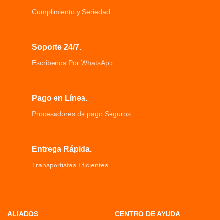
Expertos en limpieza inferior fuselaje
Cámara frontal: Ángulo de visión de
ultradelgado perfecto para limpiar el
Cumplimiento y Seriedad
170° grados, Resolución 1920x1080
fondo de la casa
30fps.
Cepillo de borde hexagonal
Cámara interior: Ángulo de visión de
extralargo amplíe el rango de
Soporte 24/7.
120° grados, Resolución 640x480
limpieza esquina de limpieza
25fps.
Inteligente para evitar la detección
Escribenos Por WhatsApp
Cámara de reversa: Ángulo de visión
de caídas, hasta el borde puede
de 120° grados, Resolución 640x480
sentir la caída de altura
25fps.
Pago en Línea.
Procesadores de pago Seguros.
Entrega Rápida.
Transportistas Eficientes
ALIADOS
CENTRO DE AYUDA