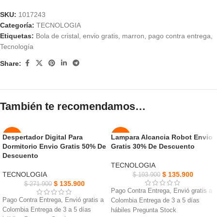
SKU:
1017243
Categoría:
TECNOLOGIA
Etiquetas:
Bola de cristal
,
envio gratis
,
marron
,
pago contra entrega
,
Tecnología
Share:
También te recomendamos…
Despertador Digital Para
Lampara Alcancia Robot Envio
-50%
-30%
Dormitorio Envio Gratis 50% De
Gratis 30% De Descuento
AGOT
Descuento
NUEVO
ADO
TECNOLOGIA
TECNOLOGIA
$
135.900
$
193.900
NUEVO
$
135.900
$
271.900
Pago Contra Entrega, Envió gratis a
Pago Contra Entrega, Envió gratis a
Colombia Entrega de 3 a 5 días
Colombia Entrega de 3 a 5 días
hábiles Pregunta Stock