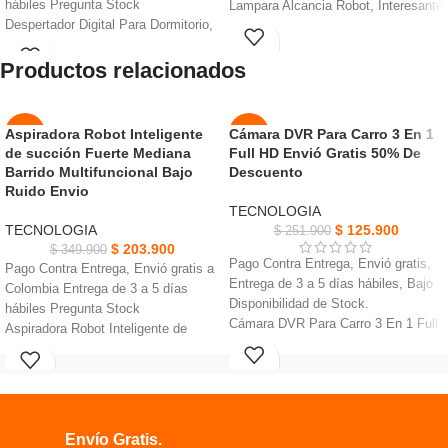
hábiles Pregunta Stock
Lampara Alcancia Robot, Interesante
Despertador Digital Para Dormitorio,
y divertido, un artículo
Iluminación cálida y suave, aspecto
imprescindible para ahorrar.
Productos relacionados
robótico
Para niños como regalo, ayuda en
Diseño único de aspecto robótico:
gran medida a desarrollar un buen
encantador para todas las edades y
hábito de ahorrar dinero.
unisex
Material: ABS + componentes
Aspiradora Robot Inteligente
Cámara DVR Para Carro 3 En 1
-42%
-50%
El producto sirve como reloj con
electrónicos, plástico ABS
de succión Fuerte Mediana
Full HD Envió Gratis 50% De
diferentes tonos de alarma para
AGOT
ecológico, sin olor, resistente,
Barrido Multifuncional Bajo
Descuento
NUEVO
ADO
elegir, función de altavoz
duradero.
Ruido Envio
la parte superior del producto emite
Para encender la Lampara: mantén
TECNOLOGIA
NUEVO
luces coloridas, añadiendo calidez y
pulsada la tecla (#) para encender la
TECNOLOGIA
$
125.900
$
251.900
encanto.
lámpara de escritorio.
$
203.900
$
349.900
Pago Contra Entrega, Envió gratis,
Pago Contra Entrega, Envió gratis a
Entrega de 3 a 5 días hábiles, Bajo
Colombia Entrega de 3 a 5 días
Disponibilidad de Stock.
hábiles Pregunta Stock
Cámara DVR Para Carro 3 En 1 Full
Aspiradora Robot Inteligente de
HD, Micrófono incorporado, Formato
succión Fuerte Paño absorbente de
de grabación AVI.
agua de algodón suave
Pantalla LCD de 4 pulgadas, Puerto
Gran capacidad, 120 minutos de
Micro-SD hasta para 32GB,
resistencia Diseño antibloqueo de
Multilenguaje: Inglés, español, entre
tecnología negra
Envío Gratis.
otros.