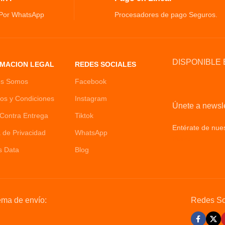
de la máquina de palomitas de maíz.
 Por WhatsApp
Procesadores de pago Seguros.
DISPONIBLE 
MACION LEGAL
REDES SOCIALES
es Somos
Facebook
os y Condiciones
Instagram
Únete a newsle
Contra Entrega
Tiktok
Entérate de nues
a de Privacidad
WhatsApp
Policy
s Data
Blog
ema de envío:
Redes So