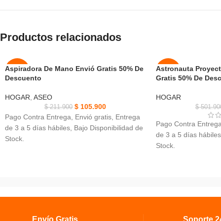
Productos relacionados
Aspiradora De Mano Envió Gratis 50% De
Astronauta Proyect
-50%
-50%
Descuento
Gratis 50% De Des
NUEVO
NUEVO
HOGAR
,
ASEO
HOGAR
$
105.900
$
211.900
$
501.90
Pago Contra Entrega, Envió gratis, Entrega
Pago Contra Entrega,
de 3 a 5 días hábiles, Bajo Disponibilidad de
de 3 a 5 días hábiles
Stock.
Stock.
Aspiradora De Mano, Poder: 50w, Tiempo de
Astronauta Proyector
carga: 3 h.
Diseño de astronaut
Material: plástico + componentes
Ajuste libre de 360° 
electrónicos.
astronauta.
Recolección profunda de polvo y eliminación
Proyección de cielo 
de ácaros, gran área.
de galaxias.
Envío Gratis.
Soporte 24