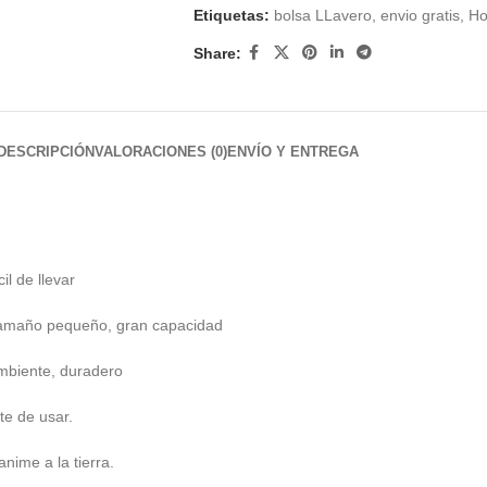
Etiquetas:
bolsa LLavero
,
envio gratis
,
Ho
Share:
DESCRIPCIÓN
VALORACIONES (0)
ENVÍO Y ENTREGA
il de llevar
tamaño pequeño, gran capacidad
ambiente, duradero
te de usar.
nime a la tierra.