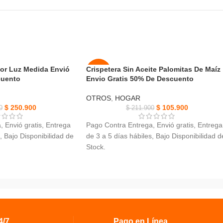
or Luz Medida Envió
Crispetera Sin Aceite Palomitas De Maíz
-50%
cuento
Envio Gratis 50% De Descuento
NUEVO
OTROS
,
HOGAR
$
250.900
$
105.900
0
$
211.900
 Envió gratis, Entrega
Pago Contra Entrega, Envió gratis, Entrega
, Bajo Disponibilidad de
de 3 a 5 días hábiles, Bajo Disponibilidad d
Stock.
 Luz, Diseño especial:
Crispetera Sin Aceite Palomitas De Maíz,
a.
Fácil de usar, limpiar.
de la cabeza del
Cuenta con un interruptor ON-OFF detrás
de la máquina de las palomitas para un fáci
estrellado y proyección
uso.
No hay que molestarse por el mantenimien
/7.
Pago en Línea.