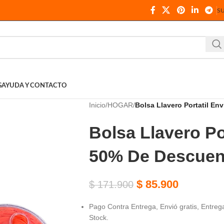
S
G
AYUDA Y CONTACTO
Inicio
HOGAR
Bolsa Llavero Portatil En
Bolsa Llavero Po
50% De Descuen
$
85.900
$
171.900
Pago Contra Entrega, Envió gratis, Entrega
Stock.