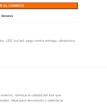
R AL CARRITO
de deseos
dor
,
LED
,
luz led
,
pago contra entrega
,
ultrasónico
,
vierno, refresca la calidad del aire que
cador. Ideal para decoración y calienta la