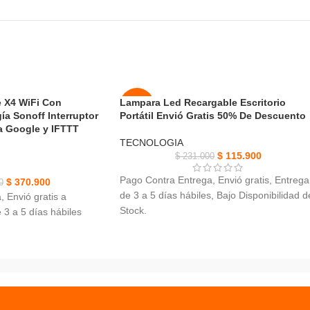
e X4 WiFi Con
Lampara Led Recargable Escritorio
-50%
ía Sonoff Interruptor
Portátil Envió Gratis 50% De Descuento
a Google y IFTTT
NUEVO
TECNOLOGIA
$
115.900
$
231.000
Pago Contra Entrega, Envió gratis, Entrega
$
370.900
0
de 3 a 5 días hábiles, Bajo Disponibilidad d
 Envió gratis a
Stock.
3 a 5 días hábiles
Lampara Led Recargable Escritorio Portátil
Brillo: 3 modos ajustables.
 X4 WiFi Con Monitoreo
Potencia: 1,5 W Fuente de alimentación:
idad WiFi de 2.4GHz
fuente de alimentación USB.
 real del consumo de
Modos ajustables, estroboscópicos,
cto y fácil de instalar
ampliamente utilizados, protección ocular.
ador y programación