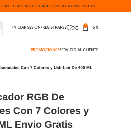
USCRÍBETE
AYUDA Y CONTACTO
PREGUNTAS FRECUENTES
0
INICIAR SESIÓN/REGISTRARSE
$
0
PROMOCIONES
SERVICIO AL CLIENTE
Esenciales Con 7 Colores y Usb Led De 400 ML
icador RGB De
les Con 7 Colores y
ML Envio Gratis