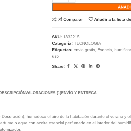
AÑADI
Comparar
Añadir a la lista 
SKU:
1832215
Categoría:
TECNOLOGIA
Etiquetas:
envio gratis
,
Esencia
,
humifica
usb
Share:
DESCRIPCIÓN
VALORACIONES (1)
ENVÍO Y ENTREGA
coración), humedece el aire de la habitación durante el verano y el in
erfume o agua con aceite esencial perfumado en el interior del humidifi
 atomizador.