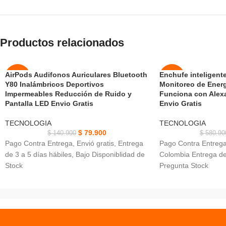
Productos relacionados
AirPods Audifonos Auriculares Bluetooth
Enchufe inteligent
-43%
-36%
Y80 Inalámbricos Deportivos
Monitoreo de Energ
Impermeables Reducción de Ruido y
Funciona con Alex
AGOT
AGOT
Pantalla LED Envio Gratis
Envio Gratis
ADO
ADO
TECNOLOGIA
TECNOLOGIA
NUEVO
$
79.900
$
140.900
$
580.90
Pago Contra Entrega, Envió gratis, Entrega
Pago Contra Entrega,
de 3 a 5 días hábiles, Bajo Disponiblidad de
Colombia Entrega de 
Stock
Pregunta Stock
AirPods Audifonos Auriculares Bluetooth Y80
Enchufe inteligente
Inalámbricos IPX4 es resistente al agua
de Energía Conectiv
Pantalla inteligente digital LED Compatible
Monitoreo en tiempo
con Bluetooth en cualquier momento
energía Diseño compa
cualquier lugar
Función de temporiz