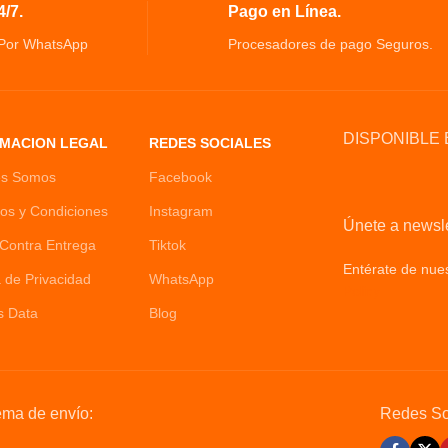
/7.
Pago en Línea.
ar tus dispositivos
asistentes de voz como
 Por WhatsApp
Procesadores de pago Seguros.
le Assistant
15 Amperios Tipo de
DISPONIBLE 
MACION LEGAL
REDES SOCIALES
es Somos
Facebook
os y Condiciones
Instagram
Únete a newsle
Contra Entrega
Tiktok
Entérate de nues
a de Privacidad
WhatsApp
Policy
s Data
Blog
ema de envío:
Redes So