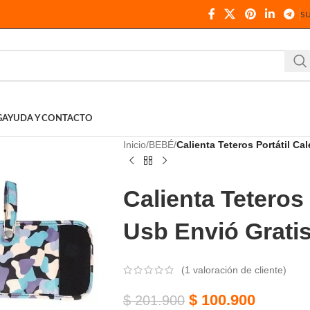
S
G
AYUDA Y CONTACTO
Inicio
BEBÉ
Calienta Teteros Portátil C
Calienta Teteros
Usb Envió Grati
(
1
valoración de cliente)
$
100.900
$
201.900