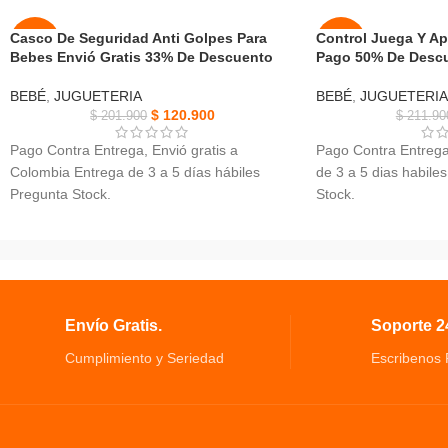
Casco De Seguridad Anti Golpes Para
Control Juega Y A
-40%
-50%
Bebes Envió Gratis 33% De Descuento
Pago 50% De Desc
AGOT
NUEVO
BEBÉ
,
JUGUETERIA
BEBÉ
,
JUGUETERIA
ADO
$
120.900
$
201.900
$
211.90
NUEVO
Pago Contra Entrega, Envió gratis a
Pago Contra Entrega,
Colombia Entrega de 3 a 5 días hábiles
de 3 a 5 dias habiles
Pregunta Stock.
Stock.
Casco De Seguridad Anti Golpes Para
Apto para niños de 
Bebes, Material: 100% algodón.
Mejora las habilidad
Tipo de correa: ajustable, protege las
comunicacion.
fontanelas y todas las zonas sensibles de la
Control Juega Y Apre
cabeza.
Plastico, Alimentacio
Envío Gratis.
Soporte 24
Expuestos los bebes en su etapa de
Dimensiones ( Alto x
aprendizaje, esta elaborado en materiales
15 cm x 5,5 cm, es m
Cumplimiento y Seriedad
Escribenos
no tóxicos.