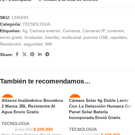
SKU:
1345693
Categoría:
TECNOLOGIA
Etiquetas:
4g
,
Cámara exterior
,
Camaras
,
Cámaras IP
,
conexión
,
envio gratis
,
Grabador
,
Interfaz
,
multicanal
,
puertos USB
,
repetidor
,
Resolución
,
seguridad
,
Wifi
Share:
También te recomendamos…
Altavoz Inalámbrico Boombox
Cámara Solar 4g Doble Lente
-50%
-50%
2 Marca JBL Resistente Al
Con La Detección Humana Del
Agua Envio Gratis
Panel Solar Batería
NUEVO
Incorporada Envió Gratis
TECNOLOGIA
$
205.900
TECNOLOGIA
$
411.900