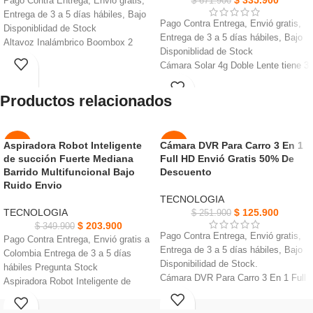
$
335.900
Pago Contra Entrega, Envió gratis,
$
671.900
Entrega de 3 a 5 días hábiles, Bajo
Pago Contra Entrega, Envió gratis,
Disponiblidad de Stock
Entrega de 3 a 5 días hábiles, Bajo
Altavoz Inalámbrico Boombox 2
Disponiblidad de Stock
ofrece un sonido monstruoso junto
Cámara Solar 4g Doble Lente tiene 3
con los graves más duros
modos de visión nocturn Color, IR,
Disfruta de la música durante 24
visión automática
Productos relacionados
horas sin perder el ritmo. Tiempo de
Cámara está hecha de materiales
carga de la batería
plásticos de ingeniería de alta
Utiliza la enorme batería de 20.000
calidad, buen rendimiento
mAh y carga dual para cargar tus
Aspiradora Robot Inteligente
Cámara DVR Para Carro 3 En 1
-42%
-50%
Con la tecnología de detección
dispositivos externos
de succión Fuerte Mediana
Full HD Envió Gratis 50% De
humana, esta cámara ip analiza la
AGOT
La caja JBL es impermeable IPX7,
Barrido Multifuncional Bajo
Descuento
NUEVO
ADO
forma del cuerpo del visitante
que soporta cualquier clima e
Ruido Envio
Proporciona horas de trabajo
incluso las fiestas de piscina
TECNOLOGIA
NUEVO
duraderas 7.5W panel solar /
Ofrece un sonido monstruoso junto
TECNOLOGIA
$
125.900
$
251.900
proporciona energía a la batería
con graves más duros que
$
203.900
$
349.900
Pago Contra Entrega, Envió gratis,
escucharas y veras
Pago Contra Entrega, Envió gratis a
Entrega de 3 a 5 días hábiles, Bajo
Colombia Entrega de 3 a 5 días
Disponibilidad de Stock.
hábiles Pregunta Stock
Cámara DVR Para Carro 3 En 1 Full
Aspiradora Robot Inteligente de
HD, Micrófono incorporado, Formato
succión Fuerte Paño absorbente de
de grabación AVI.
agua de algodón suave