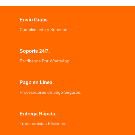
Pantalla LCD de 4 pulgadas, Puerto
Gran capacidad, 120 minutos de
Micro-SD hasta para 32GB,
resistencia Diseño antibloqueo de
Multilenguaje: Inglés, español, entre
tecnología negra
Envío Gratis.
otros.
Expertos en limpieza inferior fuselaje
Cámara frontal: Ángulo de visión de
ultradelgado perfecto para limpiar el
Cumplimiento y Seriedad
170° grados, Resolución 1920x1080
fondo de la casa
30fps.
Cepillo de borde hexagonal
Cámara interior: Ángulo de visión de
extralargo amplíe el rango de
Soporte 24/7.
120° grados, Resolución 640x480
limpieza esquina de limpieza
25fps.
Inteligente para evitar la detección
Escribenos Por WhatsApp
Cámara de reversa: Ángulo de visión
de caídas, hasta el borde puede
de 120° grados, Resolución 640x480
sentir la caída de altura
25fps.
Pago en Línea.
Procesadores de pago Seguros.
Entrega Rápida.
Transportistas Eficientes