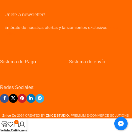
Únete a newsletter!
Entérate de nuestras ofertas y lanzamientos exclusivos
Privacy
Policy
Sistema de Pago:
Sistema de envío:
Redes Sociales:
Znice Co
2024 CREATED BY
ZNICE STUDIO
. PREMIUM E-COMMERCE SOLUTIONS.
0
Tienda
Favorito
Carrito
Mi cuenta