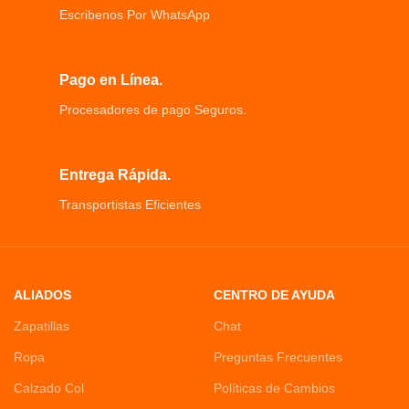
El conector de 0.138 in te dará las
Escribenos Por WhatsApp
oportunidades ilimitadas para PC,
laptop
Utiliza dos adaptadores de cable de
audio compatibles con PS4, Xbox
Pago en Línea.
One, Xbox 360, Smartphone
Procesadores de pago Seguros.
Entrega Rápida.
Transportistas Eficientes
ALIADOS
CENTRO DE AYUDA
Zapatillas
Chat
Ropa
Preguntas Frecuentes
Calzado Col
Políticas de Cambios