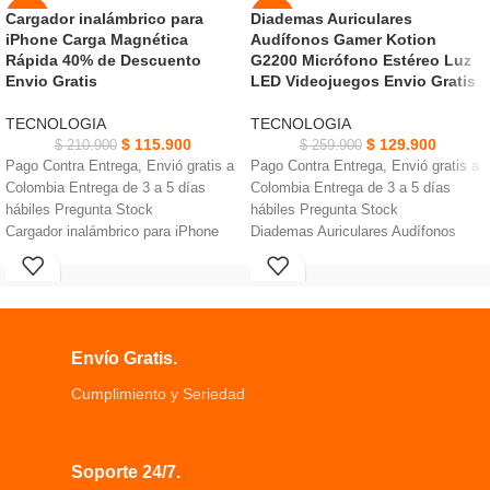
Cargador inalámbrico para
Diademas Auriculares
-45%
-50%
iPhone Carga Magnética
Audífonos Gamer Kotion
AGOT
Rápida 40% de Descuento
G2200 Micrófono Estéreo Luz
NUEVO
ADO
Envio Gratis
LED Videojuegos Envio Gratis
NUEVO
TECNOLOGIA
TECNOLOGIA
$
115.900
$
129.900
$
210.900
$
259.900
Pago Contra Entrega, Envió gratis a
Pago Contra Entrega, Envió gratis a
Colombia Entrega de 3 a 5 días
Colombia Entrega de 3 a 5 días
hábiles Pregunta Stock
hábiles Pregunta Stock
Cargador inalámbrico para iPhone
Diademas Auriculares Audífonos
Carga Magnética Nueva tecnología
Gamer Kotion G2200
cambio de voz
magnética magnético
un nuevo chip de 3
La experiencia de alineación
Puedes cambiar tu voz haciendo
magnética solo se aplica a los
llamadas telefónicas, jugando juegos
modelos iPhone 12 y iPhone 12 Pro
y jugando trucos a amigos
Envío Gratis.
Diseñado para que puedas jugar
La tarjeta de sonido se pueden
fácilmente juegos, ver películas y
separar y combinar adecuado en
Cumplimiento y Seriedad
videos, escuchar música
interiores y exteriores
Diseño ligero y compacto es mucho
Diseñados para proporcionarte un
más pequeño que otros cargadores
sonido de alta calidad y una
Soporte 24/7.
inalámbricos de escritorio
reducción de ruido omnidireccional