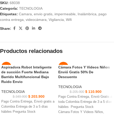
SKU:
68038
Categoría:
TECNOLOGIA
Etiquetas:
Camara
,
envio gratis
,
impermeable
,
Inalámbrica
,
pago
contra entrega
,
videocámara
,
Vigilancia
,
Wifi
Share:
Productos relacionados
Aspiradora Robot Inteligente
Cámara Fotos Y Videos Niños
-42%
-46%
de succión Fuerte Mediana
Envió Gratis 50% De
AGOT
AGOT
Barrido Multifuncional Bajo
Descuento
ADO
ADO
Ruido Envio
TECNOLOGIA
NUEVO
NUEVO
TECNOLOGIA
$
110.900
$
205.900
$
203.900
$
349.900
Pago Contra Entrega, Envió Gratis a
Pago Contra Entrega, Envió gratis a
toda Colombia Entrega de 3 a 5 días
Colombia Entrega de 3 a 5 días
hábiles Pregunta Stock
hábiles Pregunta Stock
Cámara Fotos Y Videos Niños,