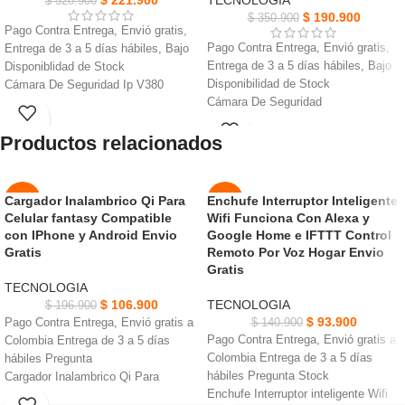
$
221.900
TECNOLOGIA
$
520.900
$
190.900
$
350.900
Pago Contra Entrega, Envió gratis,
Pago Contra Entrega, Envió gratis,
Entrega de 3 a 5 días hábiles, Bajo
Entrega de 3 a 5 días hábiles, Bajo
Disponiblidad de Stock
Disponibilidad de Stock
Cámara De Seguridad Ip V380
Cámara De Seguridad
cuenta con certificación IP66, lo
Suplicacionero Yosse admite
que significa que está protegido
Productos relacionados
montaje lateral y montaje en techo
Garantiza imágenes nítidas y claras
Diseño de 3 lentes y 2 pantallas: la
en todo momento cuenta su visión
cámara 4K logra monitoreo en
nocturna a color
tiempo real en dos pantallas
Su capacidad de almacenamiento de
Cargador Inalambrico Qi Para
Enchufe Interruptor Inteligente
-46%
-33%
Se detecta movimiento humano
hasta 128 GB, podrás grabar y
Celular fantasy Compatible
Wifi Funciona Con Alexa y
rastreará el movimiento del cuerpo
AGOT
almacenar las imágenes
con IPhone y Android Envio
Google Home e IFTTT Control
NUEVO
ADO
humano y enviará alarmas
Con sensor de movimiento cual
Gratis
Remoto Por Voz Hogar Envio
La primera pantalla es una cámara
notificará un movimiento sospecho
Gratis
NUEVO
de posición fija y la segunda pantalla
al celular tiempo real
TECNOLOGIA
es una cámara PTZ
$
106.900
TECNOLOGIA
$
196.900
$
93.900
Pago Contra Entrega, Envió gratis a
$
140.900
Pago Contra Entrega, Envió gratis a
Colombia Entrega de 3 a 5 días
Colombia Entrega de 3 a 5 días
hábiles Pregunta
hábiles Pregunta Stock
Cargador Inalambrico Qi Para
Enchufe Interruptor inteligente Wifi
Celular fantasy Eficiencia del