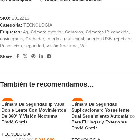
SKU:
1912215
Categoría:
TECNOLOGIA
Etiquetas:
4g
,
Cámara exterior
,
Camaras
,
Cámaras IP
,
conexión
,
envio gratis
,
Grabador
,
Interfaz
,
multicanal
,
puertos USB
,
repetidor
,
Resolución
,
seguridad
,
Visión Nocturna
,
Wifi
Share:
También te recomendamos…
Cámara De Seguridad Ip V380
Cámara De Seguridad
-57%
-46%
Doble Lente Con Movimientos
Suplicacionero Yosse lente
AGOT
AGOT
De 360° Y Visión Nocturna
Dual Seguimiento Automático
ADO
ADO
Envió Gratis
Para El Hogar y Exteriores
Envió Gratis
TECNOLOGIA