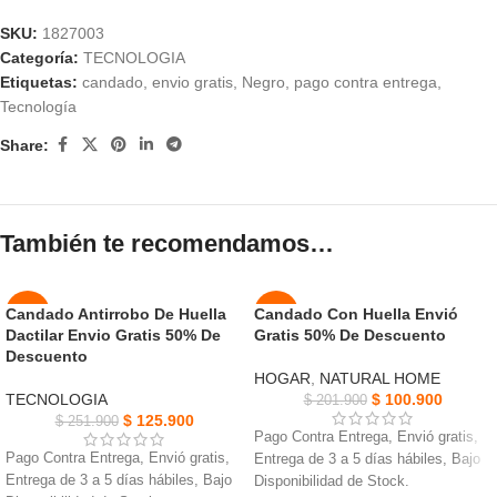
SKU:
1827003
Categoría:
TECNOLOGIA
Etiquetas:
candado
,
envio gratis
,
Negro
,
pago contra entrega
,
Tecnología
Share:
También te recomendamos…
Candado Antirrobo De Huella
Candado Con Huella Envió
-50%
-50%
Dactilar Envio Gratis 50% De
Gratis 50% De Descuento
Descuento
NUEVO
NUEVO
HOGAR
,
NATURAL HOME
TECNOLOGIA
$
100.900
$
201.900
$
125.900
$
251.900
Pago Contra Entrega, Envió gratis,
Pago Contra Entrega, Envió gratis,
Entrega de 3 a 5 días hábiles, Bajo
Entrega de 3 a 5 días hábiles, Bajo
Disponibilidad de Stock.