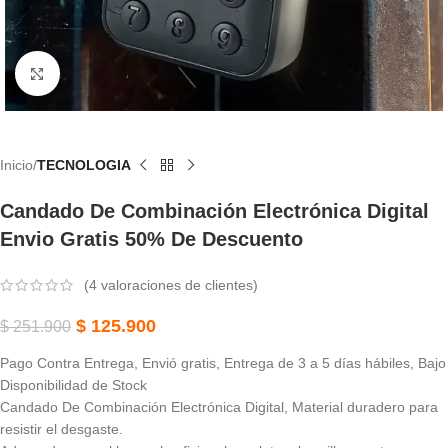
Haga Clic Para Ampliar
Inicio
TECNOLOGIA
Candado De Combinación Electrónica Digital
Envio Gratis 50% De Descuento
(
4
valoraciones de clientes)
$
125.900
$
251.900
Pago Contra Entrega, Envió gratis, Entrega de 3 a 5 días hábiles, Bajo
Disponibilidad de Stock
Candado De Combinación Electrónica Digital, Material duradero para
resistir el desgaste.