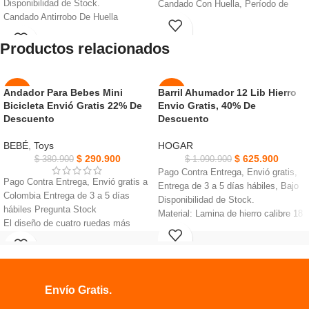
Disponibilidad de Stock.
Candado Con Huella, Período de
Candado Antirrobo De Huella
trabajo: un año por carga eléctrica,
Dactilar, Nunca te preocuparas por
Luz Led rojo/azul/verde
Productos relacionados
olvidar de perder sus llaves.
Batería: batería integrada de litio de
Cerradura inteligente tiene un bajo
3,7 V, Capacidad de huella digital:
consumo de energía y un tiempo de
graba 10 veces
espera prolongado.
Temperatura de funcionamiento:-10
Andador Para Bebes Mini
Barril Ahumador 12 Lib Hierro
-24%
-43%
Puede registrar hasta 20 huellas
~ + 40 grados Celsius, Material: de
Bicicleta Envió Gratis 22% De
Envio Gratis, 40% De
dactilares para uso familiar,
AGOT
aleación de zinc
Descuento
Descuento
NUEVO
ADO
personal, niños y ancianos.
El tiempo de desbloqueo del bloqueo
BEBÉ
,
Toys
HOGAR
NUEVO
de huellas dactilares es inferior a 0,5
$
290.900
$
625.900
$
380.900
$
1.090.900
segundos.
Pago Contra Entrega, Envió gratis,
Pago Contra Entrega, Envió gratis a
Entrega de 3 a 5 días hábiles, Bajo
Colombia Entrega de 3 a 5 días
Disponibilidad de Stock.
hábiles Pregunta Stock
Material: Lamina de hierro calibre 18
El diseño de cuatro ruedas más
acabado con pintura electro estática
estable, las bolsas son fáciles de
negra.
agarrar y no es fácil caerse
2 garfios o jaladores para sacar la
Manija suave del amortiguador.
carne sin quemarse, BARRIL
Material ultra suave para proteger
AHUMADOR
Envío Gratis.
las manos de su bebé.
Mangos en caucho, 10 ganchos para
Ensancha los neumáticos