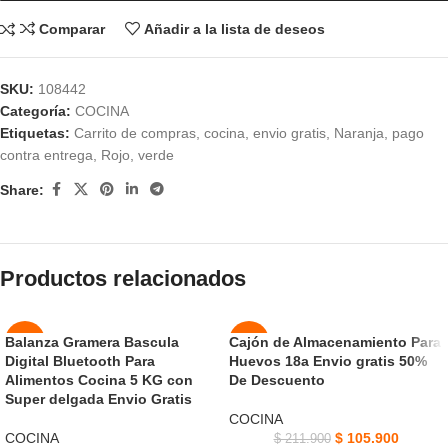
Comparar
Añadir a la lista de deseos
SKU:
108442
Categoría:
COCINA
Etiquetas:
Carrito de compras
,
cocina
,
envio gratis
,
Naranja
,
pago
contra entrega
,
Rojo
,
verde
Share:
Productos relacionados
Balanza Gramera Bascula
Cajón de Almacenamiento Para
-46%
-50%
Digital Bluetooth Para
Huevos 18a Envio gratis 50%
AGOT
Alimentos Cocina 5 KG con
De Descuento
NUEVO
ADO
Super delgada Envio Gratis
COCINA
COCINA
$
105.900
$
211.900