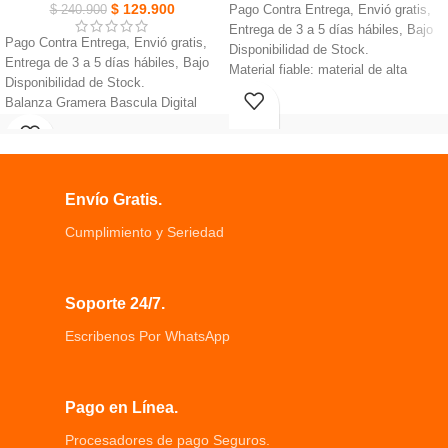
$
129.900
$
240.900
Pago Contra Entrega, Envió gratis,
Entrega de 3 a 5 días hábiles, Bajo
Pago Contra Entrega, Envió gratis,
Disponibilidad de Stock.
Entrega de 3 a 5 días hábiles, Bajo
Material fiable: material de alta
Disponibilidad de Stock.
calidad de grado alimenticio.
Balanza Gramera Bascula Digital
Estructura compacta, apilable,
Bluetooth Prepara tus platos
perfectamente colocada, hermoso,
favoritos será mas fácil
medidor de frescura (31 días) en la
Pantalla LCD donde te permite ver el
tapa un seguimiento de cuántos días
valor cuenta con la función de
ha almacenado.
Envío Gratis.
bluetooh
Cajón de Almacenamiento Para
Registro desde la aplicación de los
Huevos Duradero, fácil de limpiar,
Cumplimiento y Seriedad
ingredientes utilizados.
fácil de usar.
La báscula ultra delgada que
funciona con pilas AAA mantiene las
Soporte 24/7.
cosas simples e intuitivas
La báscula digital de alimentos con
Escribenos Por WhatsApp
cuatro sensores de carga de alta
precisión integrados
Pago en Línea.
Procesadores de pago Seguros.