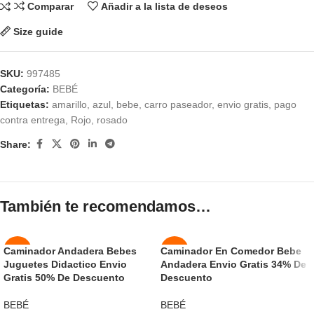
Comparar
Añadir a la lista de deseos
Size guide
SKU:
997485
Categoría:
BEBÉ
Etiquetas:
amarillo
,
azul
,
bebe
,
carro paseador
,
envio gratis
,
pago
contra entrega
,
Rojo
,
rosado
Share:
También te recomendamos…
Caminador Andadera Bebes
Caminador En Comedor Bebe
-50%
-50%
Juguetes Didactico Envio
Andadera Envio Gratis 34% De
Gratis 50% De Descuento
Descuento
NUEVO
NUEVO
BEBÉ
BEBÉ