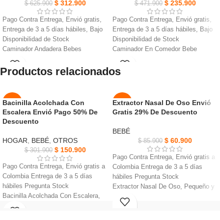
$
312.900
$
235.900
$
625.900
$
471.900
Pago Contra Entrega, Envió gratis,
Pago Contra Entrega, Envió gratis,
Entrega de 3 a 5 días hábiles, Bajo
Entrega de 3 a 5 días hábiles, Bajo
Disponibilidad de Stock
Disponibilidad de Stock
Caminador Andadera Bebes
Caminador En Comedor Bebe
Juguetes Didactico, Bandeja
Andadera, Material Tipo Plástico
Productos relacionados
removible, Bandeja trasera
ABS Se requieren baterías.
removible.
Pago fácil y seguro, Producto
juegos movibles e interactiva,
genuino, Asiento de tela acolchado y
musical incorporada, 3 en 1
lavable a máquina.
Bacinilla Acolchada Con
Extractor Nasal De Oso Envió
-50%
-29%
caminador comedor y andadera.
Inserción de bandeja de juguete
Escalera Envió Pago 50% De
Gratis 29% De Descuento
Cierre plegable, Producto portátil,
extraíble, Bandeja de alimentación,
AGOT
Descuento
NUEVO
ADO
Asiento espaldar acolchado,
Base ligera ancha y estable
BEBÉ
Excelente calidad.
El asiento se convierte en un
HOGAR
,
BEBÉ
,
OTROS
$
60.900
$
85.900
NUEVO
Llantas de silicona (Trae 6 llantas),
juguete de piso de actividad para
$
150.900
$
301.900
Pago Contra Entrega, Envió gratis a
la forma del andador es mucho más
sentarse y jugar.
Pago Contra Entrega, Envió gratis a
Colombia Entrega de 3 a 5 días
estable.
Las formas de dibujos animados
Colombia Entrega de 3 a 5 días
hábiles Pregunta Stock
pueden estimular el desarrollo del
hábiles Pregunta Stock
Extractor Nasal De Oso, Pequeño y
sentido visual del bebé.
Bacinilla Acolchada Con Escalera,
compacto, facil de llevar.
Hecha de material PP, diseño de
Boquilla de silicona de calidad
mango ergonómico.
alimentaria, suave y amigable para