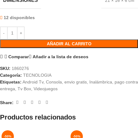
DIMENSIONES
21 × 16 × 6 cm
12 disponibles
AÑADIR AL CARRITO
Comparar
Añadir a la lista de deseos
SKU:
1860276
Categoría:
TECNOLOGIA
Etiquetas:
Android Tv
,
Consola
,
envio gratis
,
Inalámbrica
,
pago contra
entrega
,
Tv Box
,
Videojuegos
Share:
Productos relacionados
-50%
-50%