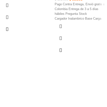
HD, Micrófono incorporado, Formato
Pago Contra Entrega, Envió gratis a
de grabación AVI.
Colombia Entrega de 3 a 5 días
Pantalla LCD de 4 pulgadas, Puerto
hábiles Pregunta Stock
Micro-SD hasta para 32GB,
Cargador Inalambrico Base Carga
Multilenguaje: Inglés, español, entre
Rápida Iq •5W carga estándar para
otros.
todos los dispositivos
Cámara frontal: Ángulo de visión de
Indicadores LED, ultra delgada, y
170° grados, Resolución 1920x1080
construcción compacta simple y
30fps.
conveniente de carga
Cámara interior: Ángulo de visión de
Modo de carga rápida permite hasta
120° grados, Resolución 640x480
2 ⨉ más rápido de carga inalámbrica
25fps.
Carga Rápida 10W Compatibilidad
Cámara de reversa: Ángulo de visión
con diversos modelos de celular
de 120° grados, Resolución 640x480
Altura de 0.5 cm y Diámetro de 9.8
25fps.
cm
Envío Gratis.
Cumplimiento y Seriedad